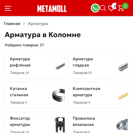
×
0
0
Фильтры
Главная
Арматура
Со
Арматура в Коломне
скидкой
Найдено товаров:
51
Арматура
Арматура
Цена
рифленая
гладкая
руб.
Товаров
Товаров
14
10
—
Катанка
Композитная
стальная
арматура
Товаров
Товаров
4
4
Диаметр
Фиксатор
Проволока
1.2
арматуры
вязальная
мм
Товаров
Товаров
14
5