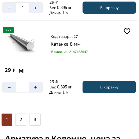
29 ₽
–
+
В корзину
Вес
0.395 кг
Длина
1 м
Хит
Код товара:
27
Катанка 8 мм
В наличии: 2147483647
м
29
₽
29 ₽
–
+
В корзину
Вес
0.395 кг
Длина
1 м
1
2
3
Арматура в Коломне, цена за