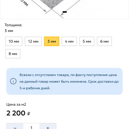
Толщина:
3 мм
10 мм
12 мм
3 мм
4 мм
5 мм
6 мм
8 мм
Всвязи с отсутствием товара, по факту поступления цена
на данный товар может быть изменена. Срок доставки до
5-и рабочих дней.
Цена за м2
2 200
₽
–
+