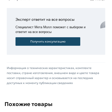
Условия доставки и цены на товар Лист
рифленый 3х1500х6000 мм из категории
Лист
рифленый
действительны в Москве и области.
Эксперт ответит на все вопросы
Наши профессиональные менеджеры
обработают заказ и свяжутся с Вами для
Специалист Мета Молл поможет с выбором и
ответит на все вопросы
согласования условий доставки или самовывоза.
Получить консультацию
Данний товар от производителя Северсталь
сертифицирован, соответствует всем
стандартам качества. Возврат купленного
товарa в течение 14 дней (наличие чека
обязательно).
Информация о технических характеристиках, комплекте
поставки, стране изготовления, внешнем виде и цвете товара
носит справочный характер и основывается на последних
доступных к моменту публикации сведениях
Похожие товары