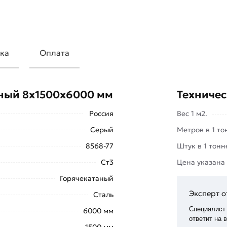
ка
Оплата
ерах, где необходимы высокая
 свойства. Благодаря толщине 8 мм,
еный 8х1500х6000 мм
Техничес
ит для тяжёлых условий
Россия
Вес 1 м2.
Серый
Метров в 1 то
8568-77
Штук в 1 тонн
Ст3
Цена указана
Горячекатаный
Эксперт о
Сталь
Специалист
6000 мм
ответит на 