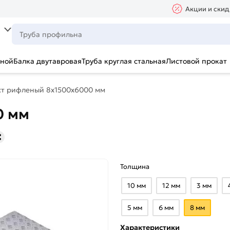
Акции и скид
ьной
Балка двутавровая
Труба круглая стальная
Листовой прокат
ст рифленый 8х1500х6000 мм
0 мм
Толщина
10 мм
12 мм
3 мм
5 мм
6 мм
8 мм
Характеристики