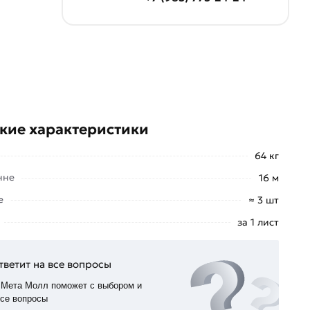
кие характеристики
64 кг
нне
16 м
е
≈ 3 шт
за 1 лист
тветит на все вопросы
 Мета Молл поможет с выбором и
все вопросы