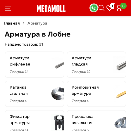
×
0
0
Фильтры
Главная
Арматура
Со
Арматура в Лобне
скидкой
Найдено товаров:
51
Арматура
Арматура
Цена
рифленая
гладкая
руб.
Товаров
Товаров
14
10
—
Катанка
Композитная
стальная
арматура
Товаров
Товаров
4
4
Диаметр
Фиксатор
Проволока
1.2
арматуры
вязальная
мм
Товаров
Товаров
14
5