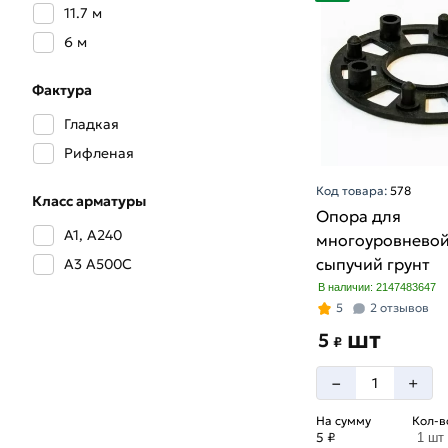
5 мм
11.7 м
6 мм
6 м
8 мм
Фактура
Гладкая
Рифленая
Код товара:
578
Класс арматуры
Опора для
А1, А240
многоуровневой
сыпучий грунт
А3 А500С
В наличии: 2147483647
5
2 отзывов
шт
5
₽
–
+
На сумму
Кол-в
5 ₽
1 шт