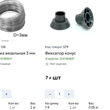
:
128
Код товара:
579
ка вязальная 3 мм
Фиксатор конус
147483647
В наличии: 2147483647
отзывов
Нет оценок
шт
7
₽
–
+
+
Кол-во
Вес
На сумму
Кол-во
Вес
7 ₽
1 кг
1 кг
1 шт
0.05 кг