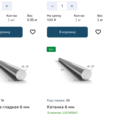
–
+
+
Кол-во
Вес
На сумму
Кол-во
Вес
100 ₽
1 шт
0.05 кг
1 кг
1 кг
орзину
В корзину
Хит
:
16
Код товара:
26
 гладкая 6 мм
Катанка 6 мм
В наличии: 2147483647