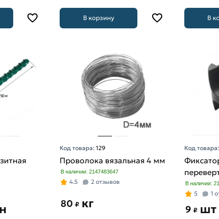
В корзину
В к
Код товара:
129
Код товара
зитная
Проволока вязальная 4 мм
Фиксато
перевер
В наличии: 2147483647
4.5
2 отзывов
В наличии: 2
5
1 
кг
80
₽
н
шт
9
₽