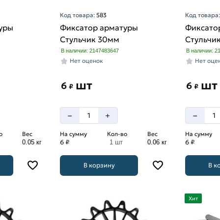
Код товара:
583
Код товара
уры
Фиксатор арматуры
Фиксато
Стульчик 30мм
Стульчи
В наличии: 2147483647
В наличии: 2
Нет оценок
Нет оце
шт
шт
6
6
₽
₽
–
–
+
о
Вес
На сумму
Кол-во
Вес
На сумму
6 ₽
6 ₽
0.05 кг
1 шт
0.06 кг
В корзину
В к
Хит