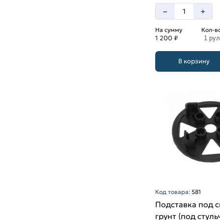
–
+
На сумму
Кол-в
1 200 ₽
1 ру
В корзину
Код товара:
581
Подставка под 
грунт (под стуль