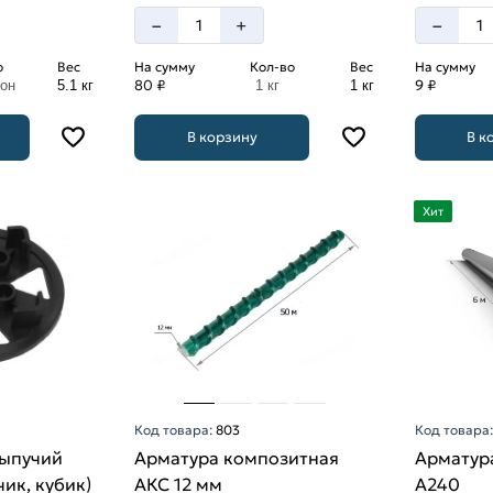
–
–
+
о
Вес
На сумму
Кол-во
Вес
На сумму
80 ₽
9 ₽
лон
5.1 кг
1 кг
1 кг
В корзину
В к
Хит
Код товара:
803
Код товара
сыпучий
Арматура композитная
Арматура
чик, кубик)
АКС 12 мм
A240