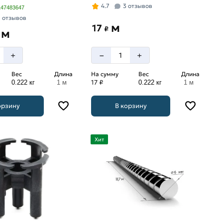
4.7
3 отзывов
147483647
7 отзывов
м
17
₽
м
–
+
+
Вес
Длина
На сумму
Вес
Длина
17 ₽
0.222 кг
1 м
0.222 кг
1 м
орзину
В корзину
Хит