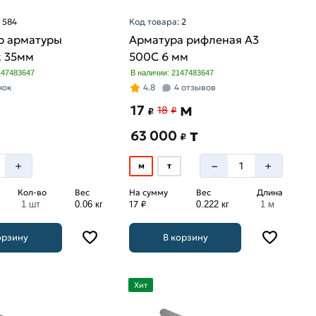
:
584
Код товара:
2
р арматуры
Арматура рифленая А3
к 35мм
500С 6 мм
147483647
В наличии: 2147483647
нок
4.8
4 отзывов
м
17
18
₽
₽
т
63 000
₽
–
+
+
м
т
Кол-во
Вес
На сумму
Вес
Длина
17 ₽
1 шт
0.06 кг
0.222 кг
1 м
орзину
В корзину
Хит