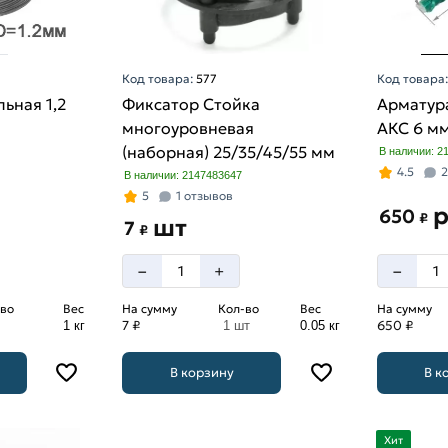
Код товара:
577
Код товара
ьная 1,2
Фиксатор Стойка
Арматур
многоуровневая
АКС 6 м
(наборная) 25/35/45/55 мм
В наличии: 2
4.5
2
В наличии: 2147483647
5
1 отзывов
650
₽
шт
7
₽
–
–
+
во
Вес
На сумму
Кол-во
Вес
На сумму
7 ₽
650 ₽
1 кг
1 шт
0.05 кг
В корзину
В к
Хит