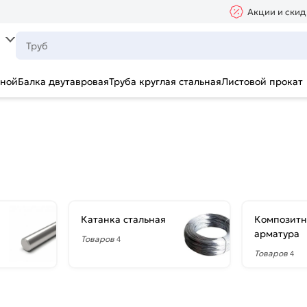
Акции и скид
ьной
Балка двутавровая
Труба круглая стальная
Листовой прокат
Катанка стальная
Композитн
арматура
Товаров
4
Товаров
4