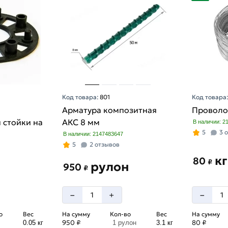
Код товара:
801
Код товара
Арматура композитная
Проволо
 стойки на
АКС 8 мм
В наличии: 2
5
3 
В наличии: 2147483647
5
2 отзывов
кг
80
₽
рулон
950
₽
–
–
+
о
Вес
На сумму
Кол-во
Вес
На сумму
950 ₽
80 ₽
0.05 кг
1 рулон
3.1 кг