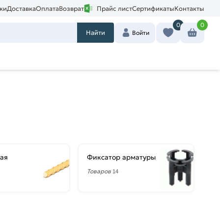
ки
Доставка
Оплата
Возврат
Прайс лист
Сертификаты
Контакты
0
0
Найти
Войти
ая
Фиксатор арматуры
Товаров
14