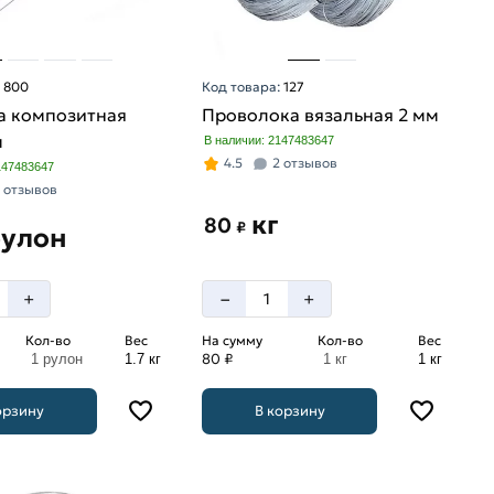
:
800
Код товара:
127
а композитная
Проволока вязальная 2 мм
м
В наличии: 2147483647
4.5
2 отзывов
147483647
 отзывов
кг
80
₽
рулон
–
+
+
Кол-во
Вес
На сумму
Кол-во
Вес
80 ₽
1 рулон
1.7 кг
1 кг
1 кг
орзину
В корзину