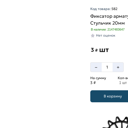
Код товара:
582
Фиксатор армат
Стульчик 20мм
В наличии: 2147483647
Нет оценок
шт
3
₽
–
+
На сумму
Кол-в
3 ₽
1 шт
В корзину