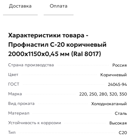
Доставка
Оплата
Характеристики товара -
Профнастил С-20 коричневый
2000х1150х0,45 мм (Ral 8017)
Страна производства
Россия
Цвет
Коричневый
ГОСТ
24045-94
Профнастил С-20 коричневый 2000х1150х0,45
Марка
220, 250, 280, 320, 350
мм (Ral 8017) обладает уверенным запасом
Вид проката
Холоднокатаный
прочности. Используется для ряда строительных
Материал
Сталь
решений, в том числе, облицовки стен, несущих
конструкций, декорирования частных и
Устойчивость к коррозии
Высокая
промышленных объектов.
Тип
С20