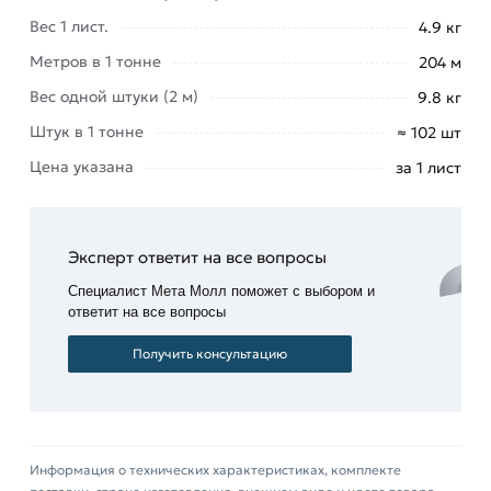
из категории
Окрашенный профнастил
Вес 1 лист.
4.9 кг
действительны в Москве и области. Наши
Метров в 1 тонне
204 м
профессиональные менеджеры обработают
Вес одной штуки (2 м)
9.8 кг
заказ и свяжутся с Вами для согласования
Штук в 1 тонне
условий доставки или самовывоза.
≈ 102 шт
Цена указана
за 1 лист
Данний товар от производителя Профлист
сертифицирован, соответствует всем
стандартам качества. Возврат купленного
Эксперт ответит на все вопросы
товарa в течение 14 дней (наличие чека
обязательно).
Специалист Мета Молл поможет с выбором и
ответит на все вопросы
Получить консультацию
Информация о технических характеристиках, комплекте