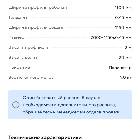
Ширина профиля рабочая
Профнастил с маркировкой С предназначен для
1100 мм
использования как облицовочный материал при
Толщина
0.45 мм
строительстве ангаров, гаражей, заборов, в
Ширина профиля общая
1150 мм
малоэтажном строительстве, промышленном
Размер
2000х1150х0,45 мм
строительстве, для внутренней отделки и пр.
Высота профлиста
2 м
Практичен, надежен, пригоден для забора и
Высота волны
20 мм
прочих небольших временных и постоянных
строений. Материал успешно противостоит
Покрытие
Полиэстер
любым нагрузкам, механическим, атмосферным
Вес погонного метра
4.9 кг
и другим воздействиям.
Для приобретения данной позиции, кликните
Один бесплатный распил. В случае
мышкой
«Добавить в корзину»
или нажмите на
необходимости дополнительного распила,
кнопку
«Быстрый заказ»
. Также можете купить
обращайтесь к менеджерам отдела продаж.
позвонив по контактам указанным на сайте.
Условия доставки и цены на товар Профнастил
Технические характеристики
С-20 коричневый 2000х1150х0,45 мм (Ral 8017)