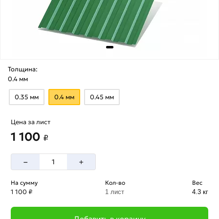
Толщина:
0.4 мм
0.35 мм
0.4 мм
0.45 мм
Цена за лист
1 100
₽
–
+
На сумму
Кол-во
Вес
1 100 ₽
1 лист
4.3 кг
Добавить в корзину