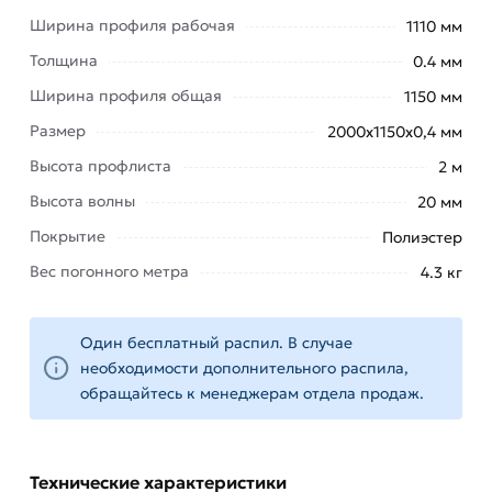
Ширина профиля рабочая
помещений и других объектов. Благодаря
1110 мм
легкости и простоте монтажа, профнастил С-20
Толщина
0.4 мм
зеленый 2000х1150х0,4 мм (Ral 6005) позволяет
Ширина профиля общая
1150 мм
сократить сроки строительства и уменьшить
Размер
2000х1150х0,4 мм
затраты на рабочую силу.
Высота профлиста
2 м
Этот материал представляет собой надежное и
Высота волны
20 мм
долговечное решение для обустройства
территорий, обеспечивая безопасность и
Покрытие
Полиэстер
эстетическое оформление.
Вес погонного метра
4.3 кг
Купить профлист по доступной цене Вы можете
на сайте компании
«МетаМолл».
Предлагаем
Один бесплатный распил. В случае
металл в Москве и Московской области.
необходимости дополнительного распила,
Качественно! Вовремя! По самым низким ценам!
обращайтесь к менеджерам отдела продаж.
Для приобретения данной позиции, кликните
мышкой
«Добавить в корзину»
или нажмите на
Технические характеристики
кнопку
«Быстрый заказ»
. Также можете купить