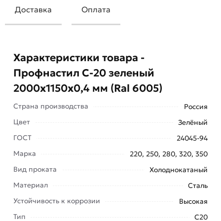
Доставка
Оплата
Характеристики товара -
Профнастил С-20 зеленый
2000х1150х0,4 мм (Ral 6005)
Страна производства
Россия
Цвет
Зелёный
ГОСТ
24045-94
Профнастил имеет профиль С20, который
Марка
220, 250, 280, 320, 350
обеспечивает надежное крепление и
Вид проката
Холоднокатаный
возможность формирования кровельных
Материал
Сталь
конструкций с небольшим уклоном.
Устойчивость к коррозии
Высокая
Это делает его идеальным выбором для крыш
Тип
С20
жилых домов, складов, производственных