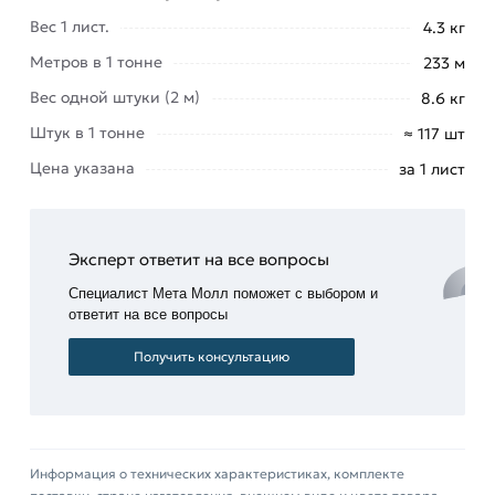
позвонив по контактам указанным на сайте.
Вес 1 лист.
4.3 кг
Метров в 1 тонне
233 м
Условия доставки и цены на товар Профнастил
С-20 зеленый 2000х1150х0,4 мм (Ral 6005) из
Вес одной штуки (2 м)
8.6 кг
категории
Окрашенный профнастил
Штук в 1 тонне
≈ 117 шт
действительны в Москве и области. Наши
Цена указана
за 1 лист
профессиональные менеджеры обработают
заказ и свяжутся с Вами для согласования
условий доставки или самовывоза.
Эксперт ответит на все вопросы
Данний товар от производителя Профлист
Специалист Мета Молл поможет с выбором и
сертифицирован, соответствует всем
ответит на все вопросы
стандартам качества. Возврат купленного
Получить консультацию
товарa в течение 14 дней (наличие чека
обязательно).
Информация о технических характеристиках, комплекте