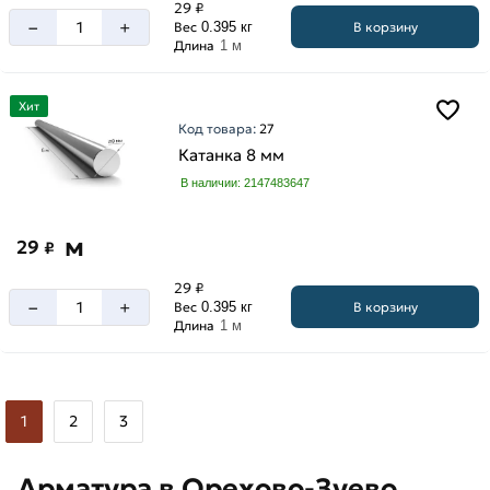
29 ₽
–
+
В корзину
Вес
0.395 кг
Длина
1 м
Хит
Код товара:
27
Катанка 8 мм
В наличии: 2147483647
м
29
₽
29 ₽
–
+
В корзину
Вес
0.395 кг
Длина
1 м
1
2
3
Арматура в Орехово-Зуево,