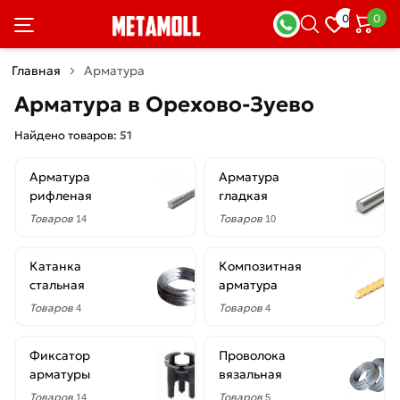
×
0
0
Фильтры
Главная
Арматура
Со
Арматура в Орехово-Зуево
скидкой
Найдено товаров:
51
Арматура
Арматура
Цена
рифленая
гладкая
руб.
Товаров
Товаров
14
10
—
Катанка
Композитная
стальная
арматура
Товаров
Товаров
4
4
Диаметр
Фиксатор
Проволока
1.2
арматуры
вязальная
мм
Товаров
Товаров
14
5