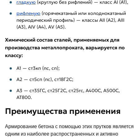
гладкую
(круглую без рифлений) — класс AI (А1),
рифленую
(горячекатаный или холоднокатаный
периодический профиль) — классы AII (А2), AIII
(А3), AIV (А4), AV (А5).
Химический состав сталей, применяемых для
производства металлопроката, варьируется по
классу:
А1 — ст3кп (пс, сп);
А2 — ст5сп (пс), ст18Г2С;
А3 — ст35ГС, ст25Г2С, ст25гс, А400С, А500С,
АТ800.
Преимущества применения
Армирование бетона с помощью этих прутков является
одним из наиболее распространенных и активно