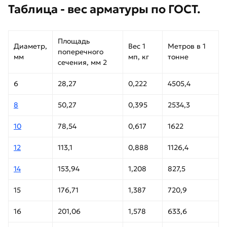
Таблица - вес арматуры по ГОСТ.
Площадь
Диаметр,
Вес 1
Метров в 1
поперечного
мм
мп, кг
тонне
сечения, мм 2
6
28,27
0,222
4505,4
8
50,27
0,395
2534,3
10
78,54
0,617
1622
12
113,1
0,888
1126,4
14
153,94
1,208
827,5
15
176,71
1,387
720,9
16
201,06
1,578
633,6