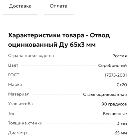
Доставка
Оплата
Характеристики товара - Отвод
оцинкованный Ду 65х3 мм
Страна производства
Россия
Цвет
Серебристый
ГОСТ
17375-2001
Марка
Ст20
Материал
Сталь оцинкованная
Угол изгиба
90 градусов
Тип
Бесшовные
Толщина стенки
3 мм
Отвод оцинкованный Ду 65х3 мм применяется
Диаметр
65 мм
для сборки трубопроводов, который будет