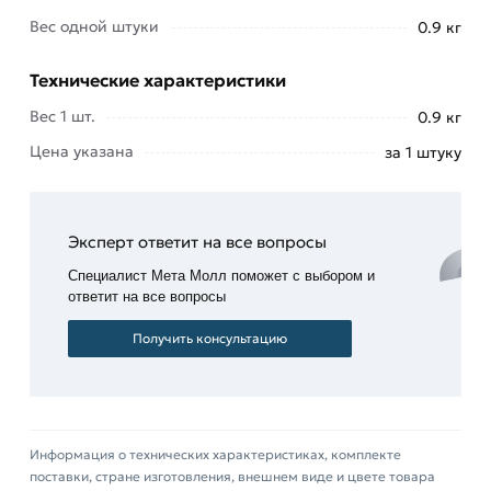
использоваться для транспортировки жидких и
Вес одной штуки
0.9 кг
газообразных сред при температуре от –70 до +
Технические характеристики
450 градусов Цельсия, давлении до 16 Мпа.
Изделие выпускается по ГОСТ 17375-2001.
Вес 1 шт.
0.9 кг
Цинковое покрытие защищает устройства от
Цена указана
за 1 штуку
внешних воздействий, коррозии, продлевает
срок эксплуатации системы.
Эксперт ответит на все вопросы
Установка стальных отводов проводится при
помощи сварочного оборудования. Этот способ
Специалист Мета Молл поможет с выбором и
ответит на все вопросы
монтажа позволяет получать надёжные и
долговечные соединения, отличающиеся
Получить консультацию
высокой герметичностью.
Для приобретения данной позиции, кликните
мышкой
«Добавить в корзину»
или нажмите на
Информация о технических характеристиках, комплекте
кнопку
«Быстрый заказ»
. Также можете купить
поставки, стране изготовления, внешнем виде и цвете товара
позвонив по контактам указанным на сайте.