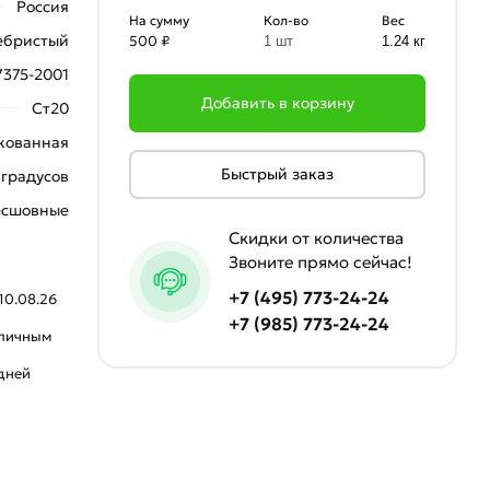
Россия
На сумму
Кол-во
Вес
ебристый
500 ₽
1 шт
1.24 кг
7375-2001
Добавить в корзину
Ст20
кованная
Быстрый заказ
 градусов
есшовные
Скидки от количества
Звоните прямо сейчас!
+7 (495) 773-24-24
10.08.26
+7 (985) 773-24-24
аличным
 дней