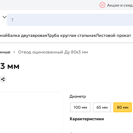
Акции и скид
ьной
Балка двутавровая
Труба круглая стальная
Листовой прокат
анные
Отвод оцинкованный Ду 80х3 мм
3 мм
Диаметр
100 мм
65 мм
80 мм
Характеристики