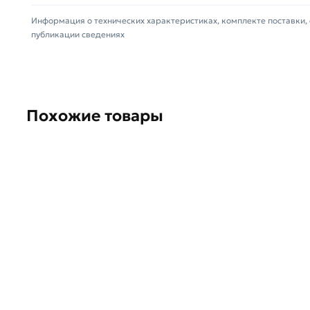
стандартам качества. Возврат купленного товарa 
Информация о технических характеристиках, комплекте поставки, 
обязательно).
публикации сведениях
Похожие товары