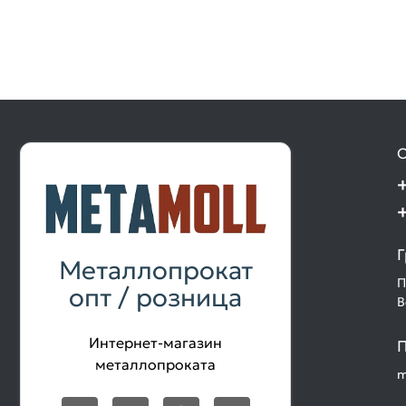
О
Г
Металлопрокат
П
опт / розница
В
Интернет-магазин
П
металлопроката
m