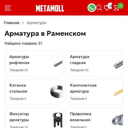
×
0
0
Фильтры
Главная
Арматура
Со
Арматура в Раменском
скидкой
Найдено товаров:
51
Арматура
Арматура
Цена
рифленая
гладкая
руб.
Товаров
Товаров
14
10
—
Катанка
Композитная
стальная
арматура
Товаров
Товаров
4
4
Диаметр
Фиксатор
Проволока
1.2
арматуры
вязальная
мм
Товаров
Товаров
14
5