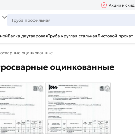
Акции и скид
ьной
Балка двутавровая
Труба круглая стальная
Листовой прокат
росварные оцинкованные
тросварные оцинкованные