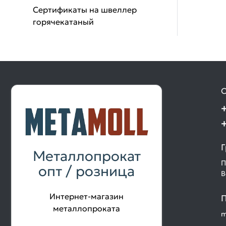
Сертификаты на швеллер
горячекатаный
О
Г
Металлопрокат
П
опт / розница
В
Интернет-магазин
П
металлопроката
m