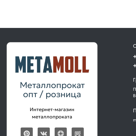
О
Г
Металлопрокат
П
опт / розница
В
Интернет-магазин
П
металлопроката
m