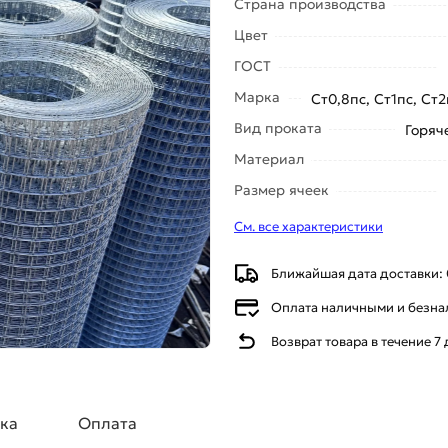
Страна производства
Цвет
ГОСТ
Марка
Ст0,8пс, Ст1пс, Ст2
Вид проката
Горяч
Материал
Размер ячеек
См. все характеристики
Ближайшая дата доставки: 
Оплата наличными и безн
Возврат товара в течение 7
ка
Оплата