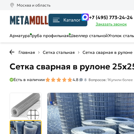
Москва и область
+7 (495) 773-24-24
Каталог
Заказать звонок
Арматура
Труба профильная
Швеллер стальной
Уголок стал
Главная
Сетка стальная
Сетка сварная в рулоне
Сетка сварная в рулоне 25х25
Есть в наличии
4.8
8
Вопросов: 1
Купили более