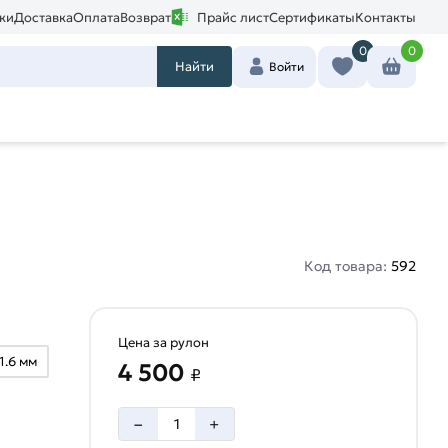
ки
Доставка
Оплата
Возврат
Прайс лист
Сертификаты
Контакты
0
0
Найти
Войти
Код товара:
592
Цена за рулон
1.6 мм
4 500
₽
–
+