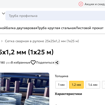
Акции и скид
ьной
Балка двутавровая
Труба круглая стальная
Листовой прокат
Сетка сварная в рулоне 25х25х1,2 мм (1х25 м)
х1,2 мм (1х25 м)
В избранные
Поделиться
180
раз
Толщина
1 мм
1.2 мм
1.4 мм
Характеристики