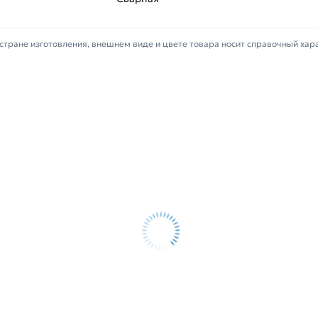
в Москве и области. Наши
 свяжутся с Вами для согласования
стране изготовления, внешнем виде и цвете товара носит справочный хар
ифицирован, соответствует всем
в течение 14 дней (наличие чека