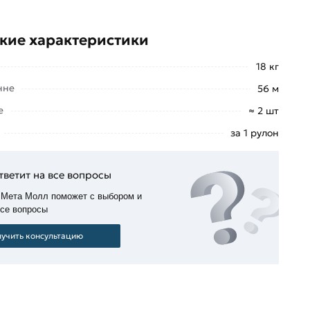
кие характеристики
18 кг
нне
56 м
е
≈ 2 шт
за 1 рулон
тветит на все вопросы
 Мета Молл поможет с выбором и
все вопросы
учить консультацию