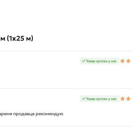
м (1х25 м)
Товар куплен у нас
Товар куплен у нас
овремя продавцв рекомендую