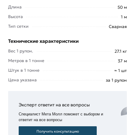
Длина
50 м
Высота
1 м
Тип сетки
Сварная
Сетка сварная в рулоне 25х25х1,4 мм (1х50 м) -
это один из наиболее популярных и
Технические характеристики
востребованных товаров для проведения
Вес 1 рулон.
27.1 кг
строительных работ. Без нее не обходится
Метров в 1 тонне
37 м
осуществление ни одного проекта.
Штук в 1 тонне
≈ 1 шт
Сферы применения
Цена указана
за 1 рулон
Наиболее часто сетку используют при
штукатурных работах. Помимо этого применяют:
для
Эксперт ответит на все вопросы
кладки
Специалист Мета Молл поможет с выбором и
кафеля;
ответит на все вопросы
увеличения
Получить консультацию
несущих