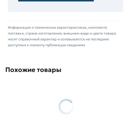
способностей
теплых
полов;
Информация о технических характеристиках, комплекте
создания
поставки, стране изготовления, внешнем виде и цвете товара
ограждений
носит справочный характер и основывается на последних
дачных и
доступных к моменту публикации сведениях
приусадебных
участков;
изготовления
Похожие товары
вольеров
и
клеток;
укрепления
дорожного
покрытия.
Столь широкое распространение обусловлено
маленьким весом сетки и легкостью в