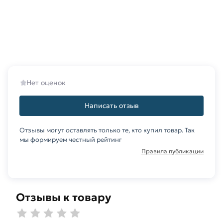
Данний товар от производителя Северсталь
сертифицирован, соответствует всем
стандартам качества. Возврат купленного
товарa в течение 14 дней (наличие чека
обязательно).
Нет оценок
Написать отзыв
Отзывы могут оставлять только те, кто купил товар. Так
мы формируем честный рейтинг
Правила публикации
Отзывы к товару