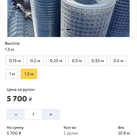
Высота:
1.5 м
0.15 м
0.2 м
0.25 м
0.3 м
0.35 м
0.5 м
1 м
1.5 м
Цена за рулон
5 700
₽
–
+
На сумму
Кол-во
Вес
5 700 ₽
1 рулон
10.8 кг