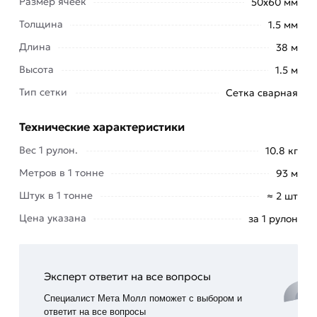
Размер ячеек
50х60 мм
Толщина
1.5 мм
Длина
38 м
Высота
1.5 м
Тип сетки
Сетка сварная
Сетка сварная в рулоне 50х60х1,5 мм (1.5х38 м)
обладает максимальной гибкостью. Он
Технические характеристики
изготавливается из стальной проволоки
Вес 1 рулон.
10.8 кг
небольшого сечения, поэтому достаточной для
Метров в 1 тонне
93 м
противостояния внушительным внешним
нагрузкам механической прочности у него нет.
Штук в 1 тонне
≈ 2 шт
Цена указана
за 1 рулон
Сетка сварная проволочная отлично подойдет
для ваших целей, например: для габионов, для
клеток, для вольеров, для стяжки. Рулонная
сетка - это один из распространенных видов. Ее
Эксперт ответит на все вопросы
удобно использовать для строительства
Специалист Мета Молл поможет с выбором и
заборов, т.к. она легко монтируется на столбы.
ответит на все вопросы