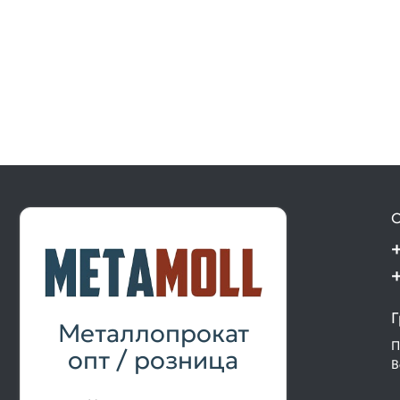
О
Г
Металлопрокат
П
опт / розница
В