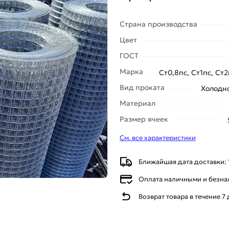
Страна производства
Цвет
ГОСТ
Марка
Ст0,8пс, Ст1пс, Ст2
Вид проката
Холодн
Материал
Размер ячеек
См. все характеристики
Ближайшая дата доставки: 
Оплата наличными и безн
Возврат товара в течение 7