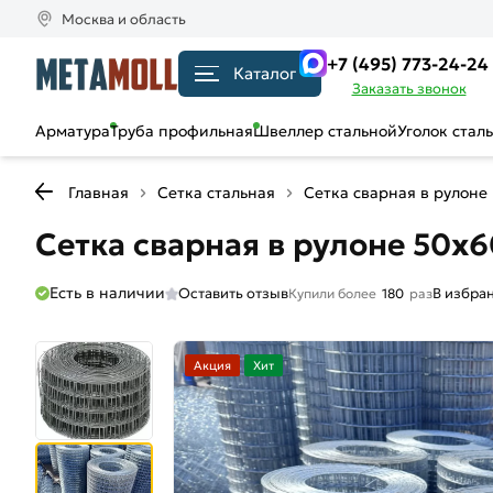
Москва и область
+7 (495) 773-24-24
Каталог
Заказать звонок
Арматура
Труба профильная
Швеллер стальной
Уголок стал
Главная
Сетка стальная
Сетка сварная в рулоне
Сетка сварная в рулоне 50х60
Есть в наличии
Оставить отзыв
В избра
Купили более
180
раз
Акция
Хит