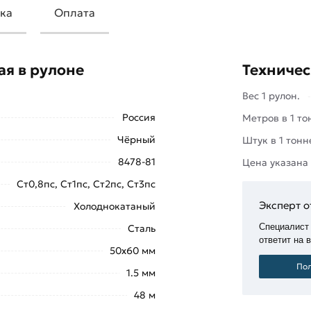
ка
Оплата
дставляет собой изделие из металла,
емента во многих строительных и
ая в рулоне
Техничес
елать будущий объект прочным
Вес 1 рулон.
Россия
Метров в 1 то
Чёрный
Штук в 1 тонн
8478-81
Цена указана
Ст0,8пс, Ст1пс, Ст2пс, Ст3пс
Эксперт о
Холоднокатаный
Специалист
Сталь
ответит на 
50х60 мм
Пол
1.5 мм
щий) элемент, при строительстве
 и отделочных работ. Такая
48 м