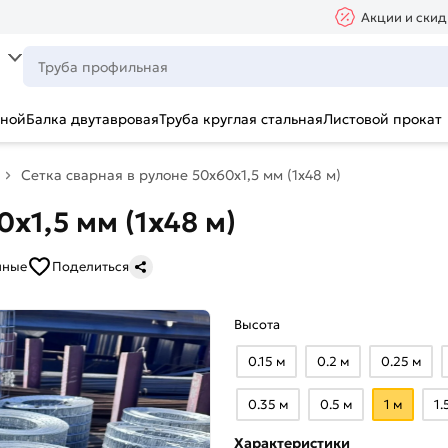
Акции и скид
ьной
Балка двутавровая
Труба круглая стальная
Листовой прокат
Сетка сварная в рулоне 50х60х1,5 мм (1х48 м)
х1,5 мм (1х48 м)
нные
Поделиться
Высота
0.15 м
0.2 м
0.25 м
0.35 м
0.5 м
1 м
1.
Характеристики