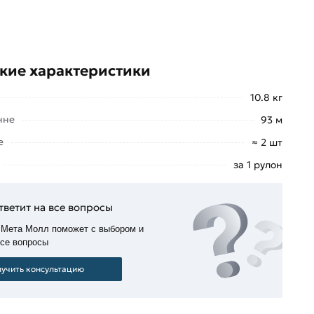
кие характеристики
10.8 кг
нне
93 м
е
≈ 2 шт
за 1 рулон
тветит на все вопросы
 Мета Молл поможет с выбором и
все вопросы
учить консультацию