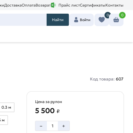
ки
Доставка
Оплата
Возврат
Прайс лист
Сертификаты
Контакты
0
0
Найти
Войти
Код товара:
607
Цена за рулон
0.3 м
5 500
₽
5 м
–
+