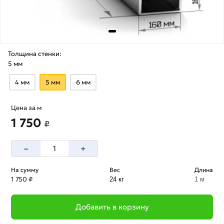
Толщина стенки:
5 мм
4 мм
5 мм
6 мм
Цена за м
1 750
₽
–
+
На сумму
Вес
Длина
1 750 ₽
24 кг
1 м
Добавить в корзину