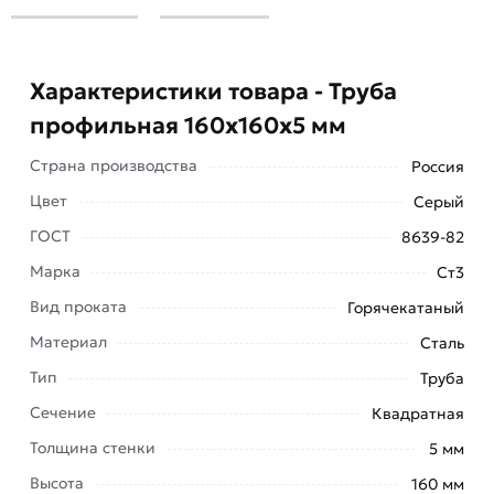
Характеристики товара - Труба
профильная 160х160х5 мм
Страна производства
Россия
Цвет
Серый
ГОСТ
8639-82
Марка
Ст3
Трубы квадратного сечения способны
Вид проката
Горячекатаный
обеспечить легкость конструкций с
одновременной высокой жесткостью,
Материал
Сталь
надежностью и долговечностью.
Тип
Труба
Проф трубу выгоднее использовать по
Сечение
Квадратная
сравнения с балками, швеллерами, уголками.
Толщина стенки
5 мм
Трубный прокат значительно экономит затраты
Высота
160 мм