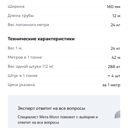
на стройматериалы.
Ширина
160 мм
Главные достоинства стальных квадратных труб
Длина трубы
12 м
160х160х5 мм: простота и удобство монтажа,
Вес погонного метра
24 кг
широкий выбор вариантов конструирования,
пониженная металлоемкость изделий, высокое
Технические характеристики
противодействие статическим нагрузкам,
практичное хранение, удобная
Вес 1 м.
24 кг
транспортировка.
Метров в 1 тонне
42 м
Профильную квадратную трубу 160х160х5 купить
Вес одной штуки (12 м)
288 кг
на складе можно в компании «
МетаМолл
» по
Штук в 1 тонне
≈ 4 шт
цене за 1 метр. Мы осуществляем доставку по
Цена указана
за 1 метр
Москве и Московской области.
Для приобретения данной позиции, кликните
мышкой
«Добавить в корзину»
или нажмите на
Эксперт ответит на все вопросы
кнопку
«Быстрый заказ»
. Также можете купить
Специалист Мета Молл поможет с выбором и
позвонив по контактам указанным на сайте.
ответит на все вопросы