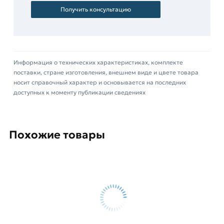
Условия доставки и цены на товар Труба
Получить консультацию
профильная 160х160х5 мм из категории
Труба
квадратная
действительны в Москве и области.
Наши профессиональные менеджеры
обработают заказ и свяжутся с Вами для
Информация о технических характеристиках, комплекте
согласования условий доставки или самовывоза.
поставки, стране изготовления, внешнем виде и цвете товара
носит справочный характер и основывается на последних
Данний товар от производителя Северсталь
доступных к моменту публикации сведениях
сертифицирован, соответствует всем
стандартам качества. Возврат купленного
товарa в течение 14 дней (наличие чека
Похожие товары
обязательно).