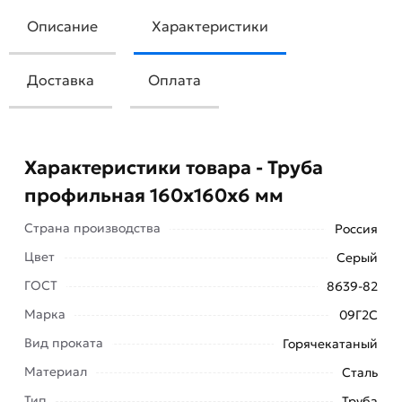
Описание
Характеристики
Доставка
Оплата
Характеристики товара - Труба
профильная 160х160х6 мм
Страна производства
Россия
Цвет
Серый
ГОСТ
8639-82
Марка
09Г2С
Для приобретения данной позиции, кликните
Вид проката
Горячекатаный
мышкой
«Добавить в корзину»
или нажмите на
Материал
кнопку
«Быстрый заказ»
. Также можете купить
Сталь
позвонив по контактам указанным на сайте.
Тип
Труба