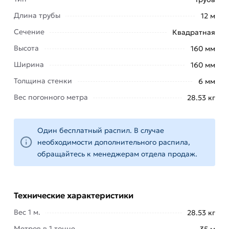
Длина трубы
12 м
Условия доставки и цены на товар Труба
профильная 160х160х6 мм из категории
Труба
Сечение
Квадратная
квадратная
действительны в Москве и области.
Высота
160 мм
Наши профессиональные менеджеры
Ширина
160 мм
обработают заказ и свяжутся с Вами для
согласования условий доставки или самовывоза.
Толщина стенки
6 мм
Вес погонного метра
28.53 кг
Данний товар от производителя Северсталь
сертифицирован, соответствует всем
стандартам качества. Возврат купленного
Один бесплатный распил. В случае
товарa в течение 14 дней (наличие чека
необходимости дополнительного распила,
обязательно).
обращайтесь к менеджерам отдела продаж.
Технические характеристики
Вес 1 м.
28.53 кг
Метров в 1 тонне
35 м