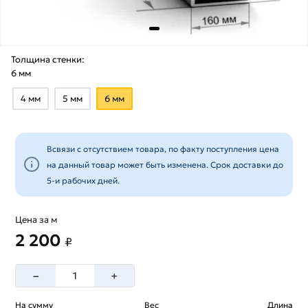
Толщина стенки:
6 мм
4 мм
5 мм
6 мм
Всвязи с отсутствием товара, по факту поступления цена
на данный товар может быть изменена. Срок доставки до
5-и рабочих дней.
Цена за м
2 200
₽
–
+
На сумму
Вес
Длина