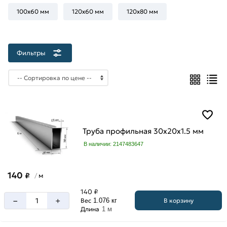
мм
100х60 мм
120х60 мм
120х80 мм
2
мм
Фильтры
Высота
30
мм
Труба профильная 30х20х1.5 мм
В наличии: 2147483647
Ширина
20
140
мм
₽
м
/
140 ₽
–
+
В корзину
Вес
1.076 кг
Длина
1 м
Длина