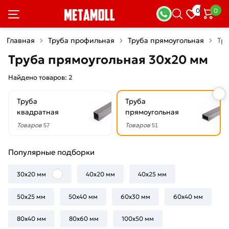
×
0
0
Фильтры
Главная
Труба профильная
Труба прямоугольная
Тр
Со
Труба прямоугольная 30х20 мм
скидкой
Найдено товаров:
2
Труба
Труба
Цена
квадратная
прямоугольная
руб.
Товаров
Товаров
57
51
—
Популярные подборки
30х20 мм
40х20 мм
40х25 мм
Толщина
50х25 мм
50х40 мм
60х30 мм
60х40 мм
стенки
80х40 мм
1.5
80х60 мм
100х50 мм