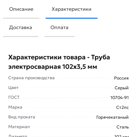
Описание
Характеристики
Доставка
Оплата
Характеристики товара - Труба
электросварная 102х3,5 мм
Страна производства
Россия
Цвет
Серый
ГОСТ
10704-91
Марка
Ст2пс
Вид проката
Горячекатаный
Для приобретения данной позиции, кликните
Материал
Сталь
мышкой
«Добавить в корзину»
или нажмите на
Диаметр
102 мм