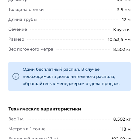
кнопку
«Быстрый заказ»
. Также можете купить
Толщина стенки
3.5 мм
позвонив по контактам указанным на сайте.
Длина трубы
12 м
Условия доставки и цены на товар Труба
Сечение
Круглая
электросварная 102х3,5 мм из категории
Трубы
Размер
электросварные
действительны в Москве и
102х3,5 мм
области. Наши профессиональные менеджеры
Вес погонного метра
8.502 кг
обработают заказ и свяжутся с Вами для
согласования условий доставки или самовывоза.
Один бесплатный распил. В случае
Данний товар от производителя Северсталь
необходимости дополнительного распила,
сертифицирован, соответствует всем
обращайтесь к менеджерам отдела продаж.
стандартам качества. Возврат купленного
товарa в течение 14 дней (наличие чека
обязательно).
Технические характеристики
Вес 1 м.
8.502 кг
Метров в 1 тонне
118 м
Вес одной штуки (12 м)
102.02 кг