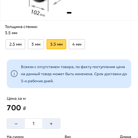
Толщина стенки:
3.5 мм
2.5 мм
3 мм
3.5 мм
4 мм
Всвязи с отсутствием товара, по факту поступления цена
на данный товар может быть изменена. Срок доставки до
5-и рабочих дней.
Цена за м
700
₽
–
+
На сумму
Вес
Длина