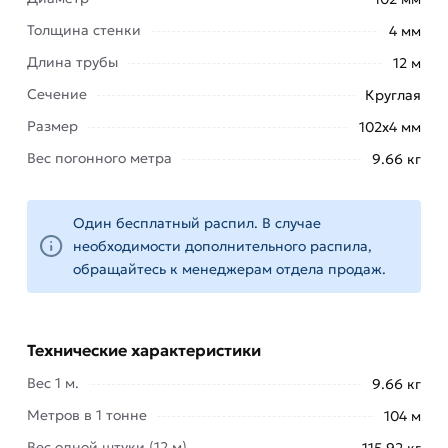
кнопку
«Быстрый заказ»
. Также можете купить
Толщина стенки
4 мм
позвонив по контактам указанным на сайте.
Длина трубы
12 м
Условия доставки и цены на товар Труба
Сечение
Круглая
электросварная 102х4 мм из категории
Трубы
Размер
электросварные
действительны в Москве и
102х4 мм
области. Наши профессиональные менеджеры
Вес погонного метра
9.66 кг
обработают заказ и свяжутся с Вами для
согласования условий доставки или самовывоза.
Один бесплатный распил. В случае
Данний товар от производителя Северсталь
необходимости дополнительного распила,
сертифицирован, соответствует всем
обращайтесь к менеджерам отдела продаж.
стандартам качества. Возврат купленного
товарa в течение 14 дней (наличие чека
обязательно).
Технические характеристики
Вес 1 м.
9.66 кг
Метров в 1 тонне
104 м
Вес одной штуки (12 м)
115.92 кг