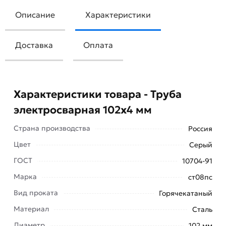
Описание
Характеристики
Доставка
Оплата
Характеристики товара - Труба
электросварная 102х4 мм
Страна производства
Россия
Цвет
Серый
ГОСТ
10704-91
Марка
ст08пс
Вид проката
Горячекатаный
Для приобретения данной позиции, кликните
Материал
Сталь
мышкой
«Добавить в корзину»
или нажмите на
Диаметр
102 мм