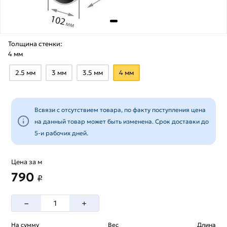
Толщина стенки:
4 мм
2.5 мм
3 мм
3.5 мм
4 мм
Всвязи с отсутствием товара, по факту поступления цена
на данный товар может быть изменена. Срок доставки до
5-и рабочих дней.
Цена за м
790
₽
–
+
На сумму
Вес
Длина