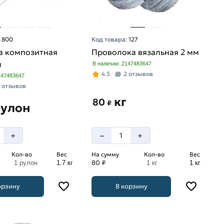
:
800
Код товара:
127
а композитная
Проволока вязальная 2 мм
м
В наличии: 2147483647
4.5
2 отзывов
147483647
 отзывов
кг
80
₽
рулон
–
+
+
Кол-во
Вес
На сумму
Кол-во
Вес
80 ₽
1 рулон
1.7 кг
1 кг
1 кг
орзину
В корзину