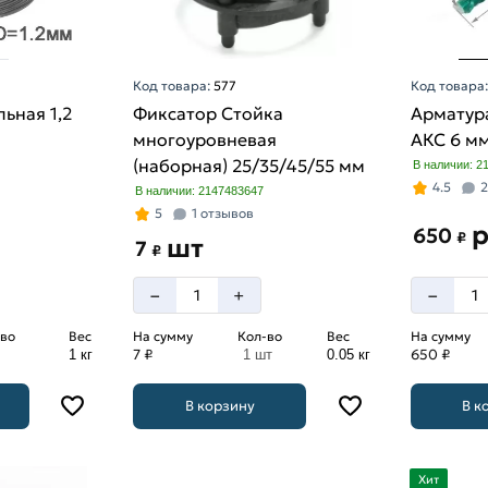
Код товара:
577
Код товара
ьная 1,2
Фиксатор Стойка
Арматур
многоуровневая
АКС 6 м
(наборная) 25/35/45/55 мм
В наличии: 2
4.5
2
В наличии: 2147483647
5
1 отзывов
650
₽
шт
7
₽
–
–
+
во
Вес
На сумму
Кол-во
Вес
На сумму
7 ₽
650 ₽
1 кг
1 шт
0.05 кг
В корзину
В к
Хит