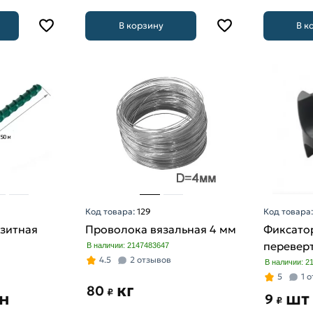
В корзину
В к
Код товара:
129
Код товара
зитная
Проволока вязальная 4 мм
Фиксато
перевер
В наличии: 2147483647
4.5
2 отзывов
В наличии: 2
5
1 
кг
80
₽
н
шт
9
₽