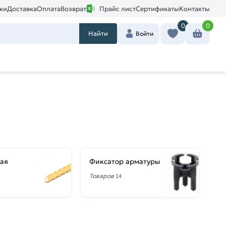
ки
Доставка
Оплата
Возврат
Прайс лист
Сертификаты
Контакты
0
0
Найти
Войти
ая
Фиксатор арматуры
Товаров
14