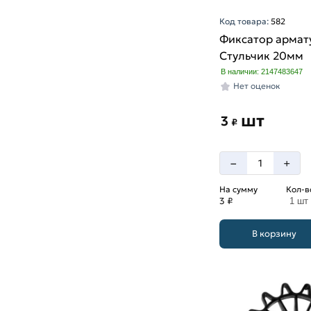
Код товара:
582
Фиксатор армат
Стульчик 20мм
В наличии: 2147483647
Нет оценок
шт
3
₽
–
+
На сумму
Кол-в
3 ₽
1 шт
В корзину