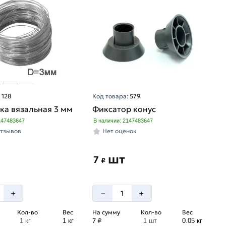
:
128
Код товара:
579
ка вязальная 3 мм
Фиксатор конус
147483647
В наличии: 2147483647
отзывов
Нет оценок
шт
7
₽
–
+
+
Кол-во
Вес
На сумму
Кол-во
Вес
7 ₽
1 кг
1 кг
1 шт
0.05 кг