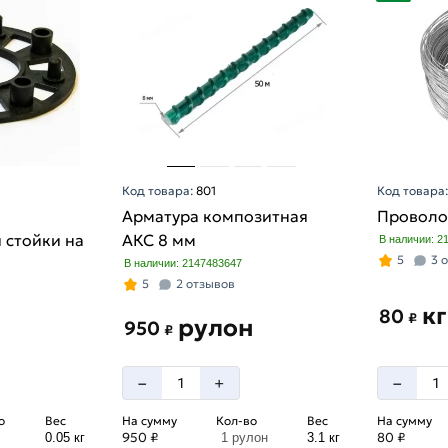
Код товара:
801
Код товара
Арматура композитная
Проволо
 стойки на
АКС 8 мм
В наличии: 2
5
3 
В наличии: 2147483647
5
2 отзывов
кг
80
₽
рулон
950
₽
–
–
+
о
Вес
На сумму
Кол-во
Вес
На сумму
950 ₽
80 ₽
0.05 кг
1 рулон
3.1 кг