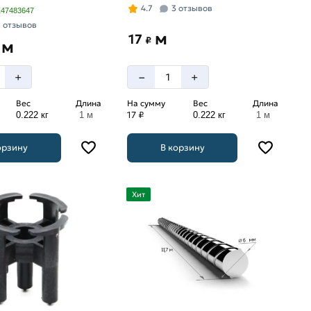
4.7
3 отзывов
147483647
7 отзывов
м
17
₽
м
–
+
+
Вес
Длина
На сумму
Вес
Длина
17 ₽
0.222 кг
1 м
0.222 кг
1 м
орзину
В корзину
Хит