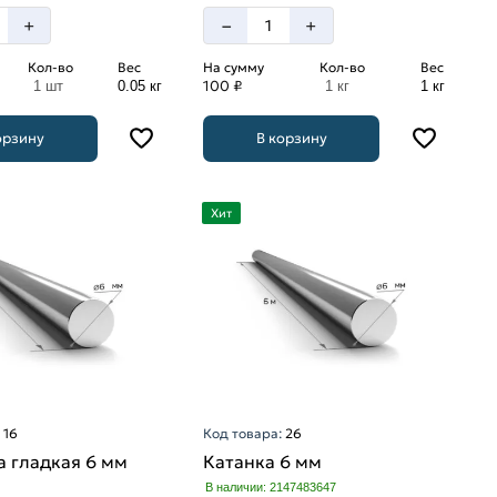
–
+
+
Кол-во
Вес
На сумму
Кол-во
Вес
100 ₽
1 шт
0.05 кг
1 кг
1 кг
орзину
В корзину
Хит
:
16
Код товара:
26
 гладкая 6 мм
Катанка 6 мм
В наличии: 2147483647