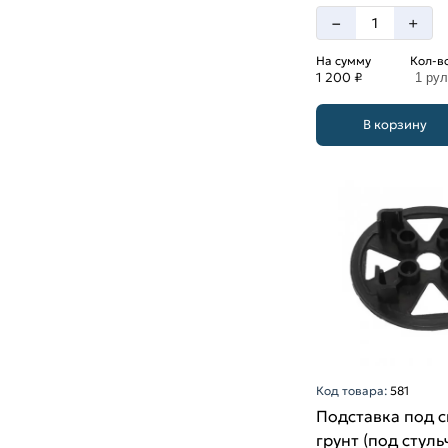
–
+
На сумму
Кол-в
1 200 ₽
1 ру
В корзину
Код товара:
581
Подставка под 
грунт (под стуль