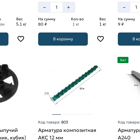
–
–
+
о
Вес
На сумму
Кол-во
Вес
На сумму
80 ₽
9 ₽
лон
5.1 кг
1 кг
1 кг
В корзину
В к
Хит
Код товара:
803
Код товара
сыпучий
Арматура композитная
Арматура
чик, кубик)
АКС 12 мм
A240