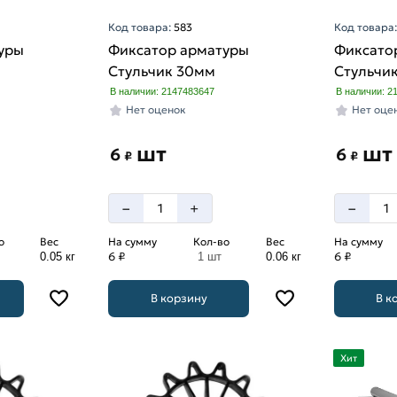
Код товара:
583
Код товара
уры
Фиксатор арматуры
Фиксато
Стульчик 30мм
Стульчи
В наличии: 2147483647
В наличии: 2
Нет оценок
Нет оце
шт
шт
6
6
₽
₽
–
–
+
о
Вес
На сумму
Кол-во
Вес
На сумму
6 ₽
6 ₽
0.05 кг
1 шт
0.06 кг
В корзину
В к
Хит