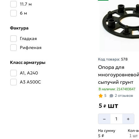
5 мм
11.7 м
6 мм
6 м
8 мм
Фактура
Гладкая
Рифленая
Код товара:
578
Класс арматуры
Опора для
А1, А240
многоуровневой
сыпучий грунт
А3 А500С
В наличии: 2147483647
5
2 отзывов
шт
5
₽
–
+
На сумму
Кол-в
5 ₽
1 шт