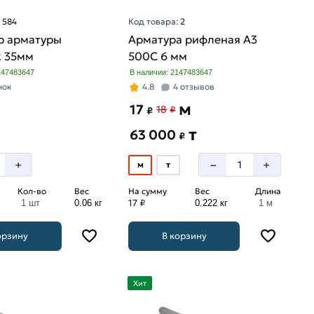
:
584
Код товара:
2
р арматуры
Арматура рифленая А3
к 35мм
500С 6 мм
147483647
В наличии: 2147483647
нок
4.8
4 отзывов
м
17
18
₽
₽
т
63 000
₽
–
+
+
м
т
Кол-во
Вес
На сумму
Вес
Длина
17 ₽
1 шт
0.06 кг
0.222 кг
1 м
орзину
В корзину
Хит