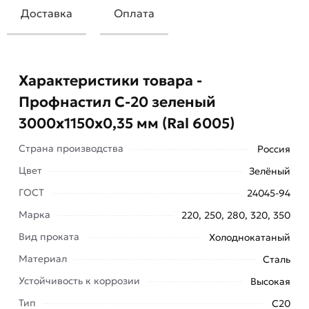
Доставка
Оплата
Характеристики товара -
Профнастил С-20 зеленый
3000х1150х0,35 мм (Ral 6005)
Страна производства
Россия
Цвет
Зелёный
ГОСТ
24045-94
Профнастил – это кровельный и облицовочный
Марка
220, 250, 280, 320, 350
материал. Профнастил с маркировкой С
Вид проката
Холоднокатаный
предназначен для использования как
Материал
Сталь
облицовочный материал при строительстве
ангаров, гаражей, заборов, в малоэтажном
Устойчивость к коррозии
Высокая
строительстве, промышленном строительстве,
Тип
С20