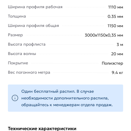
для внутренней отделки и пр.
Ширина профиля рабочая
1110 мм
Одна партия от другой может незначительно
Толщина
0.35 мм
отличаться по тону и геометрическим размерам.
Ширина профиля общая
1150 мм
Профнастил С-20 зеленый 3000х1150х0,35 мм
Размер
3000х1150х0,35 мм
(Ral 6005) применяется для изготовления
заборов и ограждений.
Высота профлиста
3 м
Высота волны
20 мм
Он обладает высокой устойчивостью к
атмосферным воздействиям, не требует
Покрытие
Полиэстер
дополнительной обработки и легко
Вес погонного метра
9.4 кг
монтируется. Этот материал представляет собой
надежное и долговечное решение для
обустройства территорий, обеспечивая
Один бесплатный распил. В случае
необходимости дополнительного распила,
безопасность и эстетическое оформление.
обращайтесь к менеджерам отдела продаж.
Приобретая профнастил С20 зеленого цвета
RAL 6005, вы получаете качественный материал,
который отвечает самым высоким стандартам
Технические характеристики