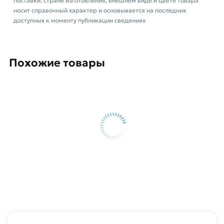
обязательно).
поставки, стране изготовления, внешнем виде и цвете товара
носит справочный характер и основывается на последних
доступных к моменту публикации сведениях
Похожие товары