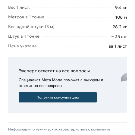
безопасности и надежности.
Вес 1 лист.
9.4 кг
Для приобретения данной позиции, кликните
Метров в 1 тонне
106 м
мышкой
«Добавить в корзину»
или нажмите на
Вес одной штуки (3 м)
28.2 кг
кнопку
«Быстрый заказ»
. Также можете купить
позвонив по контактам указанным на сайте.
Штук в 1 тонне
≈ 35 шт
Цена указана
за 1 лист
Условия доставки и цены на товар Профнастил
С-20 зеленый 3000х1150х0,35 мм (Ral 6005) из
категории
Окрашенный профнастил
действительны в Москве и области. Наши
Эксперт ответит на все вопросы
профессиональные менеджеры обработают
Специалист Мета Молл поможет с выбором и
заказ и свяжутся с Вами для согласования
ответит на все вопросы
условий доставки или самовывоза.
Получить консультацию
Данний товар от производителя Профлист
сертифицирован, соответствует всем
стандартам качества. Возврат купленного
товарa в течение 14 дней (наличие чека
Информация о технических характеристиках, комплекте