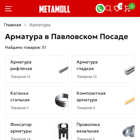
×
0
0
Фильтры
Главная
Арматура
Со
Арматура в Павловском Посаде
скидкой
Найдено товаров:
51
Арматура
Арматура
Цена
рифленая
гладкая
руб.
Товаров
Товаров
14
10
—
Катанка
Композитная
стальная
арматура
Товаров
Товаров
4
4
Диаметр
Фиксатор
Проволока
1.2
арматуры
вязальная
мм
Товаров
Товаров
14
5