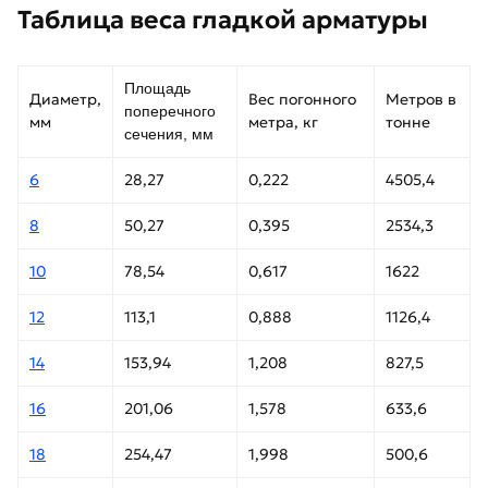
Таблица веса гладкой арматуры
Площадь
Диаметр,
Вес погонного
Метров в
поперечного
мм
метра, кг
тонне
сечения, мм
6
28,27
0,222
4505,4
8
50,27
0,395
2534,3
10
78,54
0,617
1622
12
113,1
0,888
1126,4
14
153,94
1,208
827,5
16
201,06
1,578
633,6
18
254,47
1,998
500,6