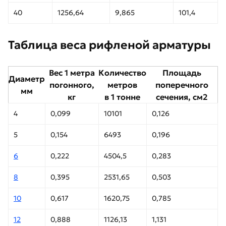
40
1256,64
9,865
101,4
Таблица веса рифленой арматуры
Вес 1 метра
Количество
Площадь
Диаметр
погонного,
метров
поперечного
мм
кг
в 1 тонне
сечения, см2
4
0,099
10101
0,126
5
0,154
6493
0,196
6
0,222
4504,5
0,283
8
0,395
2531,65
0,503
10
0,617
1620,75
0,785
12
0,888
1126,13
1,131