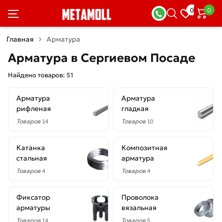
×
0
0
Фильтры
Главная
Арматура
Со
Арматура в Сергиевом Посаде
скидкой
Найдено товаров:
51
Арматура
Арматура
Цена
рифленая
гладкая
руб.
Товаров
Товаров
14
10
—
Катанка
Композитная
стальная
арматура
Товаров
Товаров
4
4
Диаметр
Фиксатор
Проволока
1.2
арматуры
вязальная
мм
Товаров
Товаров
14
5