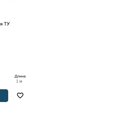
я ТУ
Длина
1 м