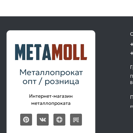
О
Г
Металлопрокат
П
опт / розница
В
Интернет-магазин
П
металлопроката
m