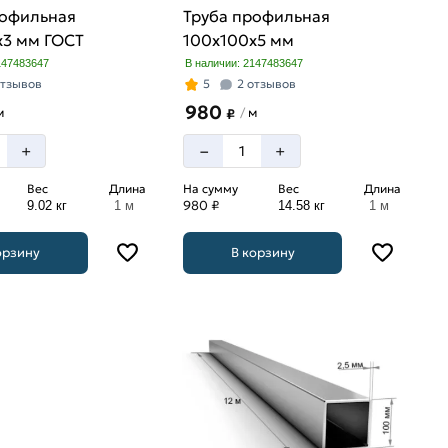
рофильная
Труба профильная
х3 мм ГОСТ
100х100х5 мм
147483647
В наличии: 2147483647
отзывов
5
2 отзывов
980
м
м
/
₽
–
+
+
Вес
Длина
На сумму
Вес
Длина
980 ₽
9.02 кг
1 м
14.58 кг
1 м
орзину
В корзину