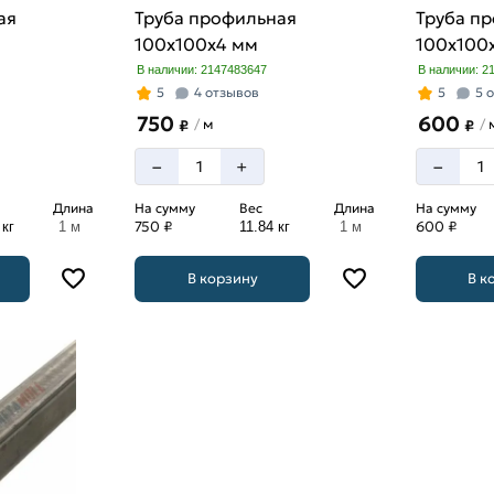
ая
Труба профильная
Труба п
100х100х4 мм
100х100
В наличии: 2147483647
В наличии: 2
5
4 отзывов
5
5 
750
600
м
/
/
₽
₽
–
–
+
Длина
На сумму
Вес
Длина
На сумму
750 ₽
600 ₽
 кг
1 м
11.84 кг
1 м
В корзину
В к