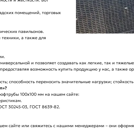
ности и жесткости. Вот
адских помещений, торговых
лических павильонов.
 техники, а также для
ии.
ниверсальной и позволяет создавать как легкие, так и тяжелы
предоставляя возможность купить продукцию у нас, а также ор
сть; способность переносить значительные нагрузки; стойкост
л»?
рофтрубы 100х100 мм на нашем сайте:
еристикам.
ОСТ 30245-03, ГОСТ 8639-82.
ашем сайте или свяжитесь с нашими менеджерами – они оформят