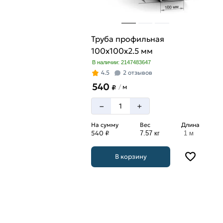
Труба профильная
100х100х2.5 мм
В наличии: 2147483647
4.5
2 отзывов
540
м
/
₽
–
+
На сумму
Вес
Длина
540 ₽
7.57 кг
1 м
В корзину