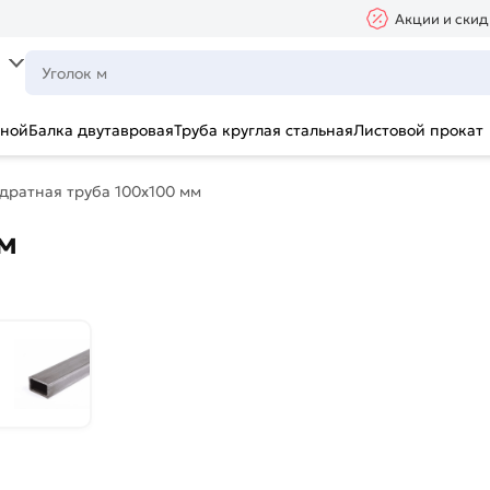
Акции и скид
ьной
Балка двутавровая
Труба круглая стальная
Листовой прокат
дратная труба 100х100 мм
м