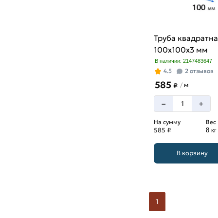
Труба квадратна
100х100х3 мм
В наличии: 2147483647
4.5
2 отзывов
585
м
/
₽
–
+
На сумму
Вес
585 ₽
8 кг
В корзину
1