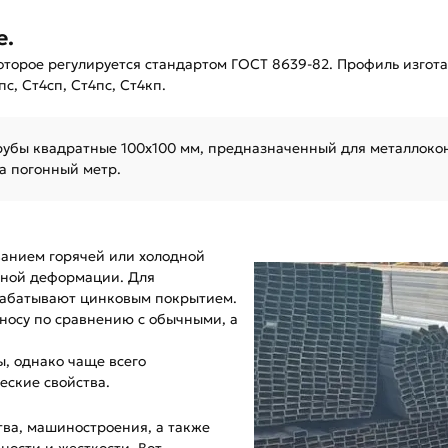
е.
которое регулируется стандартом ГОСТ 8639-82. Профиль изгот
с, Ст4сп, Ст4пс, Ст4кп.
рубы квадратные 100х100 мм, предназначенный для металлоко
за погонный метр.
ванием горячей или холодной
дной деформации. Для
рабатывают цинковым покрытием.
носу по сравнению с обычными, а
, однако чаще всего
еские свойства.
тва, машиностроения, а также