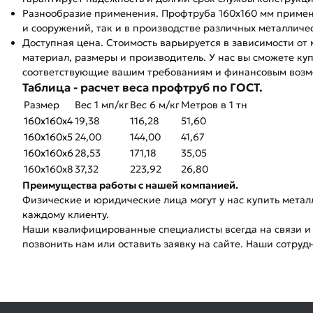
Разнообразие применения. Профтруба 160х160 мм применя
и сооружений, так и в производстве различных металличе
Доступная цена. Стоимость варьируется в зависимости от 
материал, размеры и производитель. У нас вы сможете ку
соответствующие вашим требованиям и финансовым возм
Таблица - расчет веса профтруб по ГОСТ.
Размер
Вес 1 мп/кг
Вес 6 м/кг
Метров в 1 тн
160х160х4
19,38
116,28
51,60
160х160х5
24,00
144,00
41,67
160х160х6
28,53
171,18
35,05
160х160х8
37,32
223,92
26,80
Преимущества работы с нашей компанией.
Физические и юридические лица могут у нас купить метал
каждому клиенту.
Наши квалифицированные специалисты всегда на связи и 
позвонить нам или оставить заявку на сайте. Наши сотрудн