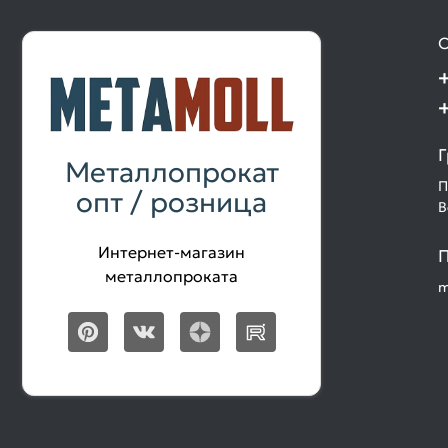
О
Г
Металлопрокат
П
опт / розница
В
Интернет-магазин
П
металлопроката
m