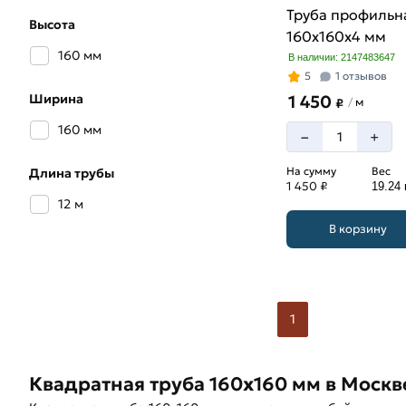
Труба профильн
Высота
160х160х4 мм
160 мм
В наличии: 2147483647
5
1 отзывов
Ширина
1 450
м
/
₽
160 мм
–
+
На сумму
Вес
Длина трубы
1 450 ₽
19.24 
12 м
В корзину
1
Квадратная труба 160х160 мм в Москв