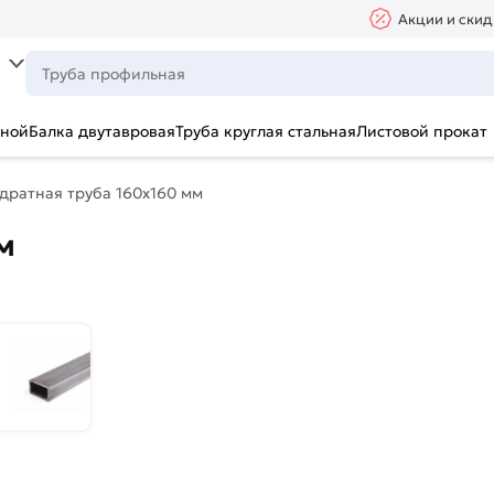
Акции и скид
ьной
Балка двутавровая
Труба круглая стальная
Листовой прокат
дратная труба 160х160 мм
м