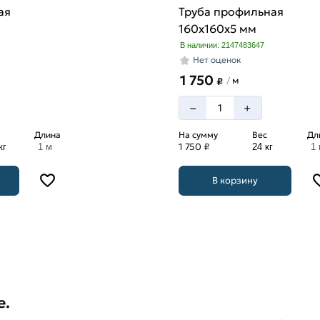
ая
Труба профильная
160х160х5 мм
В наличии: 2147483647
Нет оценок
1 750
м
/
₽
–
+
Длина
На сумму
Вес
Дл
1 750 ₽
кг
1 м
24 кг
1
В корзину
е.