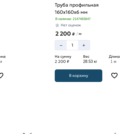
Труба профильная
160х160х6 мм
В наличии: 2147483647
Нет оценок
2 200
м
/
₽
–
+
ина
На сумму
Вес
Длина
2 200 ₽
 м
28.53 кг
1 м
В корзину