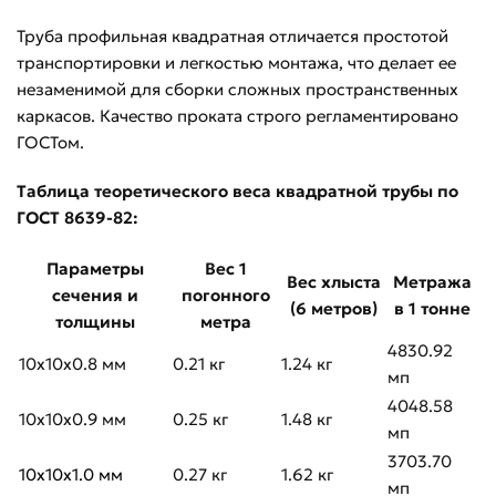
Труба профильная квадратная отличается простотой
транспортировки и легкостью монтажа, что делает ее
незаменимой для сборки сложных пространственных
каркасов. Качество проката строго регламентировано
ГОСТом.
Таблица теоретического веса квадратной трубы по
ГОСТ 8639-82:
Параметры
Вес 1
Вес хлыста
Метража
сечения и
погонного
(6 метров)
в 1 тонне
толщины
метра
4830.92
10х10х0.8 мм
0.21 кг
1.24 кг
мп
4048.58
10х10х0.9 мм
0.25 кг
1.48 кг
мп
3703.70
10х10х1.0 мм
0.27 кг
1.62 кг
мп