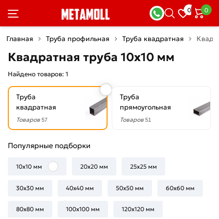
×
0
0
Фильтры
Главная
Труба профильная
Труба квадратная
Квадр
Со
Квадратная труба 10х10 мм
скидкой
Найдено товаров:
1
Труба
Труба
Цена
квадратная
прямоугольная
руб.
Товаров
Товаров
57
51
—
Популярные подборки
10х10 мм
20х20 мм
25х25 мм
Толщина
30х30 мм
40х40 мм
50х50 мм
60х60 мм
стенки
80х80 мм
1
100х100 мм
120х120 мм