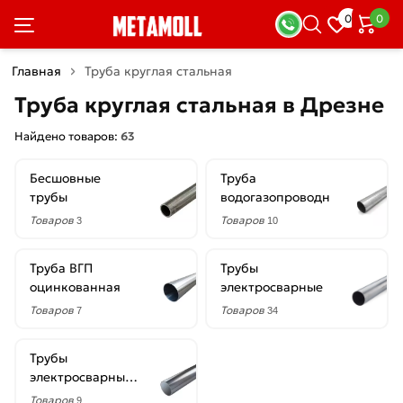
×
0
0
Фильтры
Главная
Труба круглая стальная
Со
Труба круглая стальная в Дрезне
скидкой
Найдено товаров:
63
Бесшовные
Труба
Цена
трубы
водогазопроводная
руб.
Товаров
Товаров
3
10
—
Труба ВГП
Трубы
оцинкованная
электросварные
Товаров
Товаров
7
34
Диаметр
Трубы
102
электросварные
мм
оцинкованные
Товаров
9