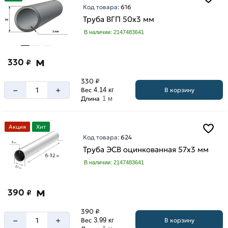
Код товара:
616
Труба ВГП 50х3 мм
В наличии: 2147483641
м
330
₽
330 ₽
–
+
В корзину
Вес
4.14 кг
Длина
1 м
Акция
Хит
Код товара:
624
Труба ЭСВ оцинкованная 57х3 мм
В наличии: 2147483641
м
390
₽
390 ₽
–
+
В корзину
Вес
3.99 кг