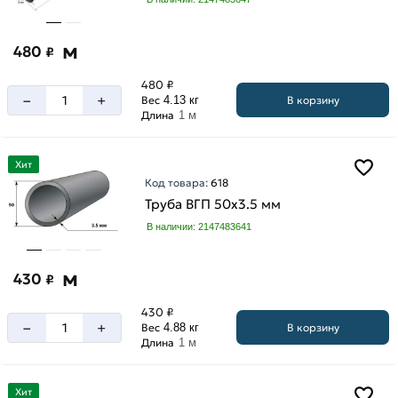
м
480
₽
480 ₽
–
+
В корзину
Вес
4.13 кг
Длина
1 м
Хит
Код товара:
618
Труба ВГП 50х3.5 мм
В наличии: 2147483641
м
430
₽
430 ₽
–
+
В корзину
Вес
4.88 кг
Длина
1 м
Хит