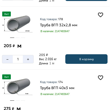
Длина
1 м
65
мм
мм
6
Хит
76
мм
Код товара:
178
мм
7
Труба ВГП 32х2,8 мм
89
мм
В наличии: 2147483647
мм
м
205
₽
205 ₽
–
+
В корзину
Вес
2.016 кг
Длина
1 м
Хит
Код товара:
174
Труба ВГП 40х3 мм
В наличии: 2147483647
м
275
₽