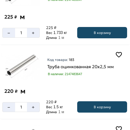
м
225
₽
225 ₽
–
+
В корзину
Вес
1.733 кг
Длина
1 м
Код товара:
183
Труба оцинкованная 20х2,5 мм
В наличии: 2147483647
м
220
₽
220 ₽
–
+
В корзину
Вес
1.5 кг
Длина
1 м