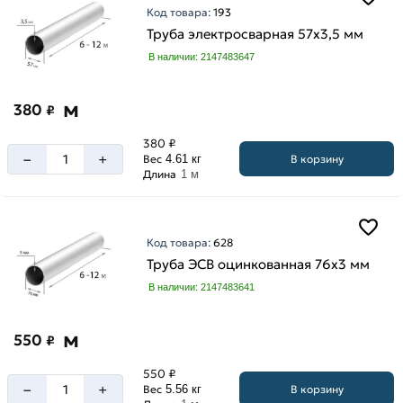
Код товара:
193
Труба электросварная 57х3,5 мм
В наличии: 2147483647
м
380
₽
380 ₽
–
+
В корзину
Вес
4.61 кг
Длина
1 м
Код товара:
628
Труба ЭСВ оцинкованная 76х3 мм
В наличии: 2147483641
м
550
₽
550 ₽
–
+
В корзину
Вес
5.56 кг