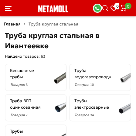
×
0
0
Фильтры
Главная
Труба круглая стальная
Со
Труба круглая стальная в
скидкой
Ивантеевке
Найдено товаров:
63
Цена
Бесшовные
Труба
руб.
трубы
водогазопроводная
—
Товаров
Товаров
3
10
Труба ВГП
Трубы
оцинкованная
электросварные
Диаметр
Товаров
Товаров
7
34
102
мм
Трубы