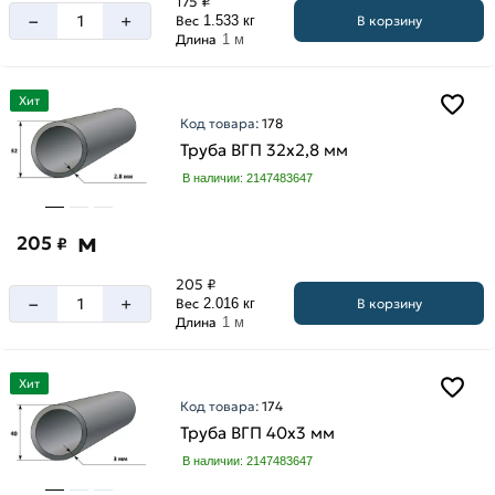
175 ₽
65
–
+
мм
В корзину
Вес
1.533 кг
мм
Длина
1 м
6
76
мм
мм
Хит
7
89
Код товара:
178
мм
мм
Труба ВГП 32х2,8 мм
В наличии: 2147483647
м
205
₽
205 ₽
–
+
В корзину
Вес
2.016 кг
Длина
1 м
Хит
Код товара:
174
Труба ВГП 40х3 мм
В наличии: 2147483647