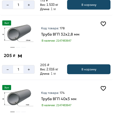
175 ₽
65
–
+
мм
В корзину
Вес
1.533 кг
мм
Длина
1 м
6
76
мм
мм
Хит
7
89
Код товара:
178
мм
мм
Труба ВГП 32х2,8 мм
В наличии: 2147483647
м
205
₽
205 ₽
–
+
В корзину
Вес
2.016 кг
Длина
1 м
Хит
Код товара:
174
Труба ВГП 40х3 мм
В наличии: 2147483647