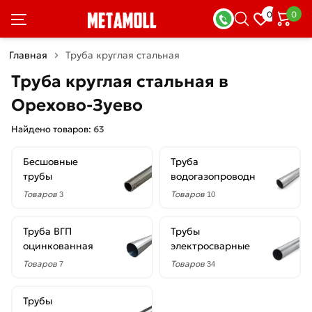
×
0
0
Фильтры
Главная
Труба круглая стальная
Со
Труба круглая стальная в
скидкой
Орехово-Зуево
Найдено товаров:
63
Цена
Бесшовные
Труба
руб.
трубы
водогазопроводная
—
Товаров
Товаров
3
10
Труба ВГП
Трубы
оцинкованная
электросварные
Диаметр
Товаров
Товаров
7
34
102
мм
Трубы