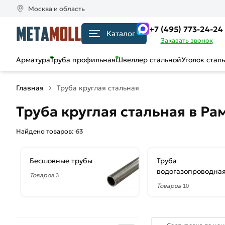
Москва и область
+7 (495) 773-24-24
Каталог
Заказать звонок
Арматура
Труба профильная
Швеллер стальной
Уголок стал
Главная
Труба круглая стальная
Труба круглая стальная в Р
Найдено товаров:
63
Бесшовные трубы
Труба
водогазопроводна
Товаров
3
Товаров
10