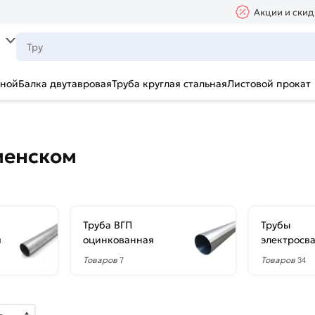
Акции и скид
ьной
Балка двутавровая
Труба круглая стальная
Листовой прокат
аменском
Труба ВГП
Трубы
я
оцинкованная
электросв
Товаров
Товаров
7
34