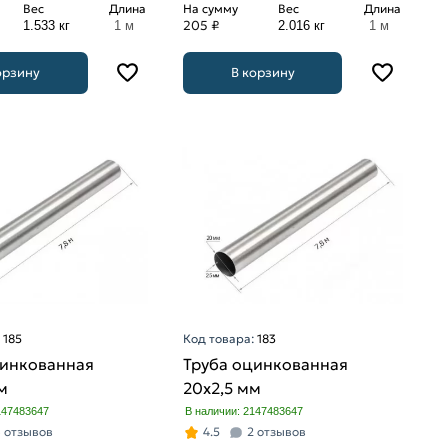
Вес
Длина
На сумму
Вес
Длина
205 ₽
1.533 кг
1 м
2.016 кг
1 м
орзину
В корзину
:
185
Код товара:
183
цинкованная
Труба оцинкованная
м
20х2,5 мм
147483647
В наличии: 2147483647
 отзывов
4.5
2 отзывов