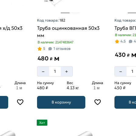
Код товара:
182
Код товара
 х/д 50х3
Труба оцинкованная 50х3
Труба ВГ
мм
В наличии: 2
4.5
4
В наличии: 2147483647
5
1 отзывов
430
₽
м
480
₽
–
–
+
Длина
На сумму
Вес
Длина
На сумму
480 ₽
430 ₽
г
1 м
4.13 кг
1 м
В корзину
В к
Хит