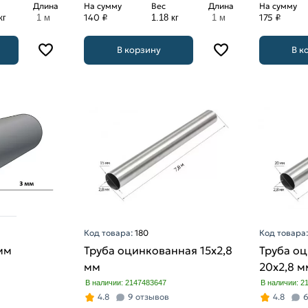
Длина
На сумму
Вес
Длина
На сумму
140 ₽
175 ₽
кг
1 м
1.18 кг
1 м
В корзину
В к
Код товара:
180
Код товара
мм
Труба оцинкованная 15х2,8
Труба о
мм
20х2,8 м
В наличии: 2147483647
В наличии: 2
4.8
9 отзывов
4.8
6