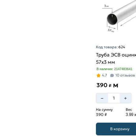
Код товара:
624
Труба ЭСВ оцин
57х3 мм
В наличии: 2147483641
4.7
10 отзывов
м
390
₽
–
+
На сумму
Вес
390 ₽
3.99 к
В корзину