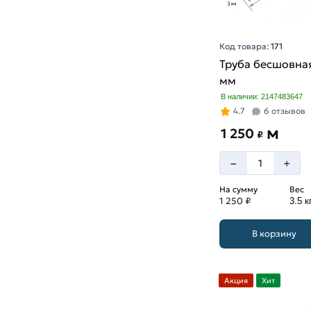
Код товара:
171
Труба бесшовная
мм
В наличии: 2147483647
4.7
6 отзывов
м
1 250
₽
–
+
На сумму
Вес
1 250 ₽
3.5 к
В корзину
Акция
Хит