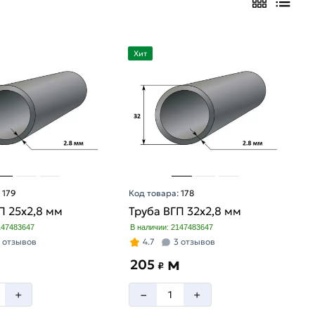
Хит
:
179
Код товара:
178
П 25х2,8 мм
Труба ВГП 32х2,8 мм
147483647
В наличии: 2147483647
 отзывов
4.7
3 отзывов
м
205
₽
–
+
+