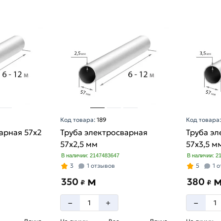
Код товара:
189
Код товара
арная 57х2
Труба электросварная
Труба эл
57х2,5 мм
57х3,5 м
В наличии: 2147483647
В наличии: 2
3
1 отзывов
5
1 
м
350
380
₽
₽
–
–
+