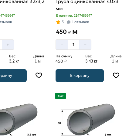
инкованная 32х3,2
Труба оцинкованная 40х3
мм
147483647
В наличии: 2147483647
отзывов
5
1 отзывов
м
450
₽
–
+
+
Вес
Длина
На сумму
Вес
Длина
450 ₽
3.2 кг
1 м
3.43 кг
1 м
орзину
В корзину
Хит