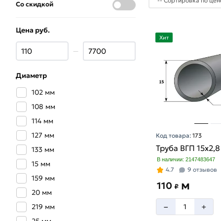
Со скидкой
Цена руб.
Хит
—
Диаметр
102 мм
108 мм
114 мм
127 мм
Код товара:
173
Труба ВГП 15х2,
133 мм
В наличии: 2147483647
15 мм
4.7
9 отзывов
159 мм
м
110
₽
20 мм
–
+
219 мм