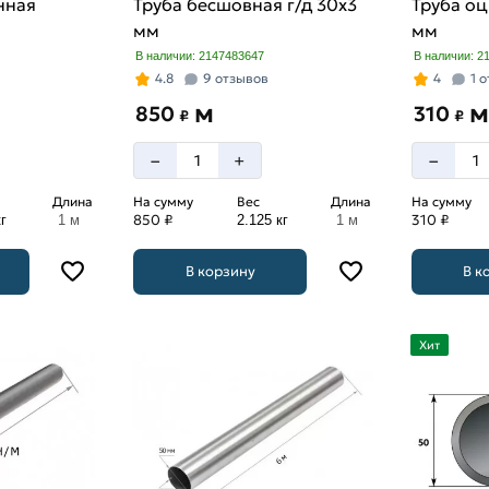
нная
Труба бесшовная г/д 30х3
Труба оц
мм
мм
В наличии: 2147483647
В наличии: 2
4.8
9 отзывов
4
1 
м
м
850
310
₽
₽
–
–
+
Длина
На сумму
Вес
Длина
На сумму
850 ₽
310 ₽
г
1 м
2.125 кг
1 м
В корзину
В к
Хит