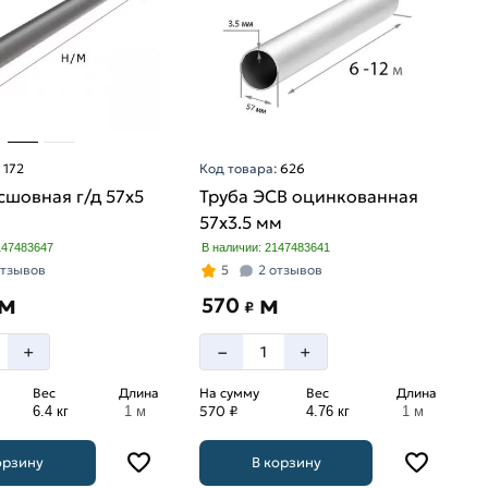
:
172
Код товара:
626
сшовная г/д 57х5
Труба ЭСВ оцинкованная
57х3.5 мм
147483647
В наличии: 2147483641
отзывов
5
2 отзывов
м
м
570
₽
–
+
+
Вес
Длина
На сумму
Вес
Длина
570 ₽
6.4 кг
1 м
4.76 кг
1 м
орзину
В корзину