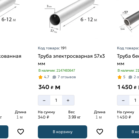
Код товара:
191
Код товара
кованная
Труба электросварная 57х3
Труба бе
мм
мм
В наличии: 2147483647
В наличии: 2
4.7
7 отзывов
5
2 
м
340
1 450
₽
₽
–
–
+
Длина
На сумму
Вес
Длина
На сумму
340 ₽
1 450 ₽
г
1 м
3.99 кг
1 м
В корзину
В к