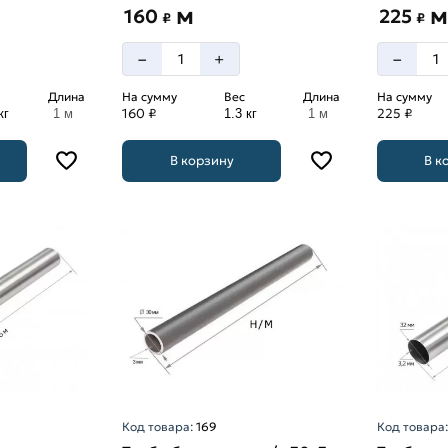
м
м
160
225
₽
₽
–
–
+
Длина
На сумму
Вес
Длина
На сумму
160 ₽
225 ₽
кг
1 м
1.3 кг
1 м
В корзину
В к
Код товара:
169
Код товара