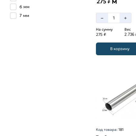
м
275
₽
6 мм
7 мм
–
+
На сумму
Вес
275 ₽
2.736 
В корзину
Код товара:
181