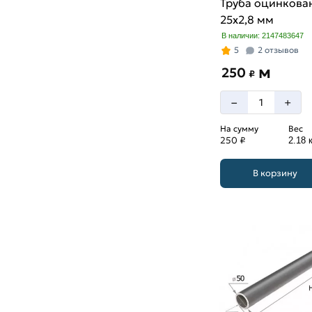
Труба оцинкова
25х2,8 мм
В наличии: 2147483647
5
2 отзывов
м
250
₽
–
+
На сумму
Вес
250 ₽
2.18 к
В корзину