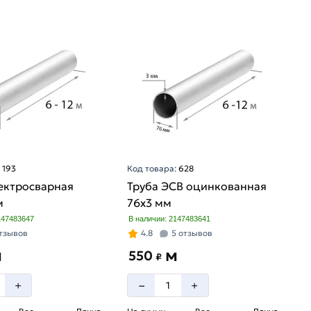
:
193
Код товара:
628
ектросварная
Труба ЭСВ оцинкованная
м
76х3 мм
147483647
В наличии: 2147483641
отзывов
4.8
5 отзывов
м
м
550
₽
–
+
+