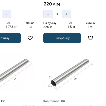
м
220
₽
–
+
+
Вес
Длина
На сумму
Вес
Длина
220 ₽
1.733 кг
1 м
1.5 кг
1 м
орзину
В корзину
:
186
Код товара:
184