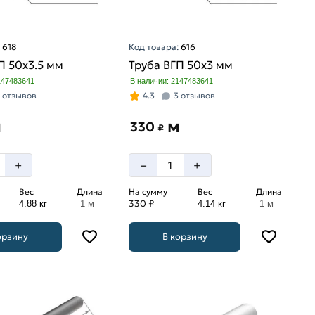
:
618
Код товара:
616
П 50х3.5 мм
Труба ВГП 50х3 мм
147483641
В наличии: 2147483641
 отзывов
4.3
3 отзывов
м
м
330
₽
–
+
+
Вес
Длина
На сумму
Вес
Длина
330 ₽
4.88 кг
1 м
4.14 кг
1 м
орзину
В корзину