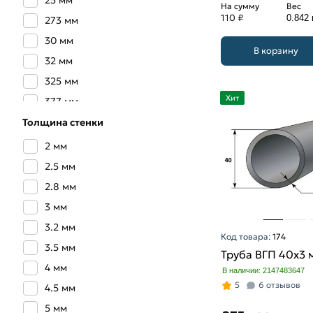
25 мм
На сумму
Вес
110 ₽
0.842 
273 мм
30 мм
В корзину
32 мм
325 мм
Хит
377 мм
40 мм
Толщина стенки
426 мм
2 мм
50 мм
2.5 мм
57 мм
2.8 мм
65 мм
3 мм
76 мм
3.2 мм
Код товара:
174
89 мм
3.5 мм
Труба ВГП 40х3 
4 мм
В наличии: 2147483647
5
6 отзывов
4.5 мм
5 мм