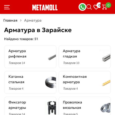
×
0
0
Фильтры
Главная
Арматура
Со
Арматура в Зарайске
скидкой
Найдено товаров:
51
Арматура
Арматура
Цена
рифленая
гладкая
руб.
Товаров
Товаров
14
10
—
Катанка
Композитная
стальная
арматура
Товаров
Товаров
4
4
Диаметр
Фиксатор
Проволока
1.2
арматуры
вязальная
мм
Товаров
Товаров
14
5