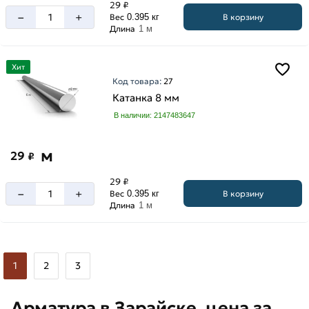
29 ₽
–
+
В корзину
Вес
0.395 кг
Длина
1 м
Хит
Код товара:
27
Катанка 8 мм
В наличии: 2147483647
м
29
₽
29 ₽
–
+
В корзину
Вес
0.395 кг
Длина
1 м
1
2
3
Арматура в Зарайске, цена за