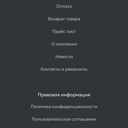
электросварные
Оплата
Товаров
по
Возврат товара
акции:
2
Прайс лист
Листовой
прокат
О компании
Товаров
по
Новости
акции:
9
Контакты и реквизиты
Лист
стальной
горячекатаный
Правовая информация
Товаров
по
акции:
Политика конфиденциальности
4
Пользовательское соглашение
Лист
холоднокатаный