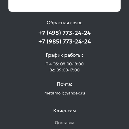
равнополочный
Товаров
по
акции:
Обратная связь
3
+7 (495) 773-24-24
Труба
+7 (985) 773-24-24
круглая
стальная
График работы:
Товаров
по
Пн-Сб: 08:00-18:00
акции:
Вс: 09:00-17:00
3
Трубы
Почта:
электросварные
metamoll@yandex.ru
оцинкованные
Товаров
по
Клиентам
акции:
1
Доставка
Трубы