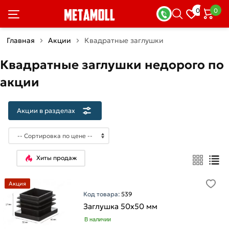
×
0
0
Акции
в
разделах
Главная
Акции
Квадратные заглушки
Квадратные заглушки недорого по
Арматура
Товаров
акции
по
акции:
4
Акции в разделах
Арматура
рифленая
Товаров
по
Хиты продаж
акции:
2
Акция
Арматура
Код товара:
539
гладкая
Заглушка 50х50 мм
Товаров
В наличии
по