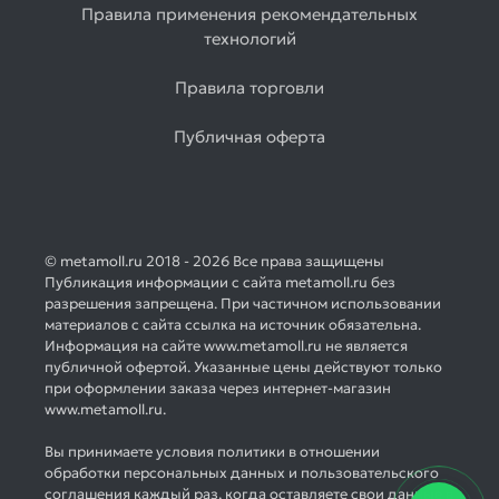
Правила применения рекомендательных
Товаров
технологий
по
акции:
1
Правила торговли
Лист
Публичная оферта
оцинкованный
Товаров
по
акции:
2
© metamoll.ru 2018 - 2026 Все права защищены
Лист
Публикация информации с сайта metamoll.ru без
просечно-
разрешения запрещена. При частичном использовании
вытяжной
материалов с сайта ссылка на источник обязательна.
Информация на сайте www.metamoll.ru не является
Товаров
публичной офертой. Указанные цены действуют только
по
при оформлении заказа через интернет-магазин
акции:
www.metamoll.ru.
1
Вы принимаете условия политики в отношении
Листы
обработки персональных данных и пользовательского
гладкие
соглашения каждый раз, когда оставляете свои данные в