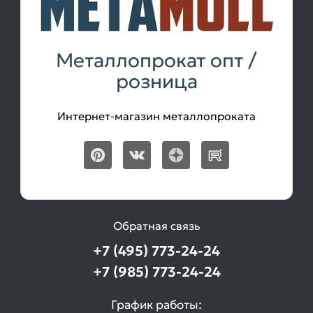
равнополочный
Товаров
по
акции:
Металлопрокат опт /
3
розница
Труба
круглая
Интернет-магазин металлопроката
стальная
Товаров
по
акции:
3
Трубы
электросварные
Обратная связь
оцинкованные
Товаров
+7 (495) 773-24-24
по
+7 (985) 773-24-24
акции:
1
График работы:
Трубы