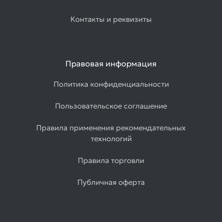
Товаров
Контакты и реквизиты
по
акции:
1
Лист
Правовая информация
оцинкованный
Товаров
Политика конфиденциальности
по
акции:
2
Пользовательское соглашение
Лист
Правила применения рекомендательных
просечно-
технологий
вытяжной
Товаров
Правила торговли
по
акции:
Публичная оферта
1
Листы
гладкие