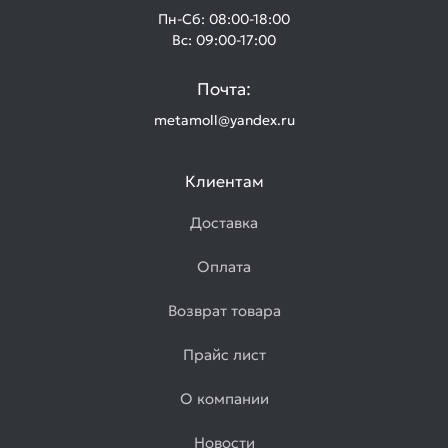
электросварные
Пн-Сб: 08:00-18:00
Товаров
Вс: 09:00-17:00
по
акции:
Почта:
2
metamoll@yandex.ru
Листовой
прокат
Товаров
Клиентам
по
акции:
Доставка
9
Оплата
Лист
стальной
Возврат товара
горячекатаный
Товаров
по
Прайс лист
акции:
4
О компании
Лист
Новости
холоднокатаный