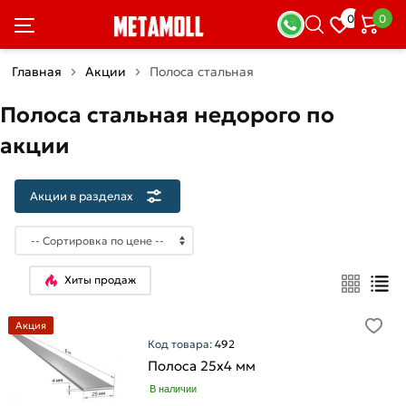
×
0
0
Акции
в
разделах
Главная
Акции
Полоса стальная
Полоса стальная недорого по
Арматура
Товаров
акции
по
акции:
4
Акции в разделах
Арматура
рифленая
Товаров
по
Хиты продаж
акции:
2
Акция
Арматура
Код товара:
492
гладкая
Полоса 25х4 мм
Товаров
В наличии
по