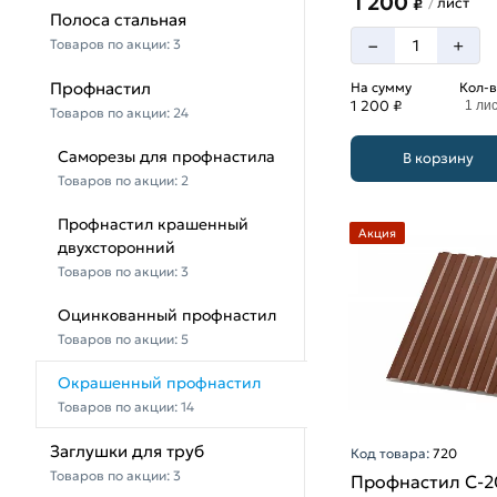
1 200
лист
/
₽
Полоса стальная
–
+
Товаров по акции:
3
Профнастил
На сумму
Кол-в
1 200 ₽
1 ли
Товаров по акции:
24
Саморезы для профнастила
В корзину
Товаров по акции:
2
Профнастил крашенный
Акция
двухсторонний
Товаров по акции:
3
Оцинкованный профнастил
Товаров по акции:
5
Окрашенный профнастил
Товаров по акции:
14
Заглушки для труб
Код товара:
720
Товаров по акции:
3
Профнастил С-2