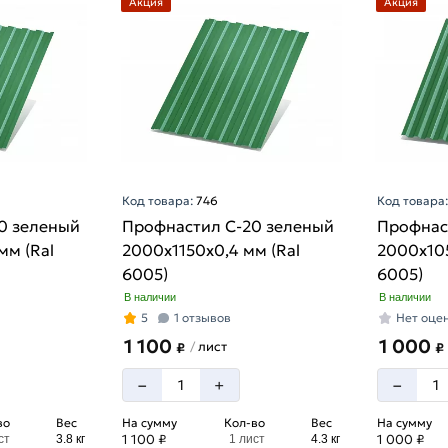
Акция
Акция
Код товара:
746
Код товара
0 зеленый
Профнастил С-20 зеленый
Профнас
мм (Ral
2000х1150х0,4 мм (Ral
2000х105
6005)
6005)
В наличии
В наличии
5
1 отзывов
Нет оце
1 100
1 000
лист
/
₽
₽
–
–
+
во
Вес
На сумму
Кол-во
Вес
На сумму
1 100 ₽
1 000 ₽
ст
3.8 кг
1 лист
4.3 кг