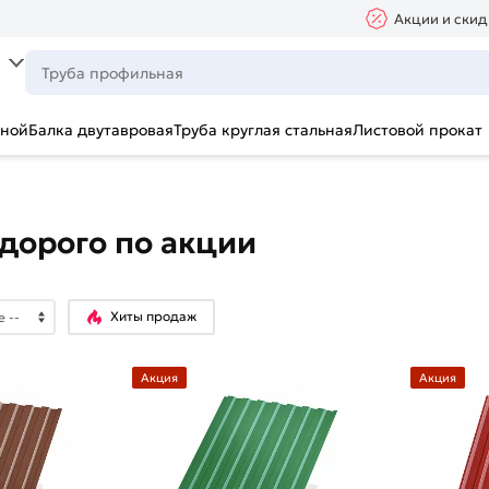
Акции и скид
ьной
Балка двутавровая
Труба круглая стальная
Листовой прокат
дорого по акции
Хиты продаж
Акция
Акция