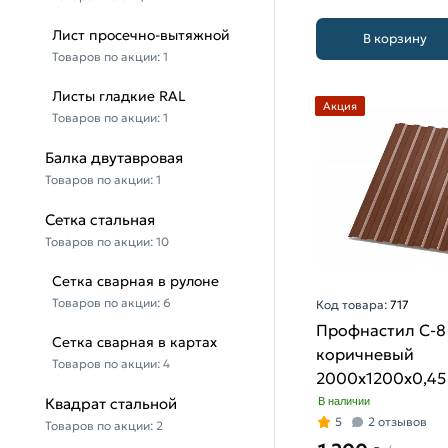
Лист просечно-вытяжной
В корзину
Товаров по акции:
1
Листы гладкие RAL
Акция
Товаров по акции:
1
Балка двутавровая
Товаров по акции:
1
Сетка стальная
Товаров по акции:
10
Сетка сварная в рулоне
Товаров по акции:
6
Код товара:
717
Профнастил С-8
Сетка сварная в картах
коричневый
Товаров по акции:
4
2000х1200х0,45 
8017)
Квадрат стальной
В наличии
5
2 отзывов
Товаров по акции:
2