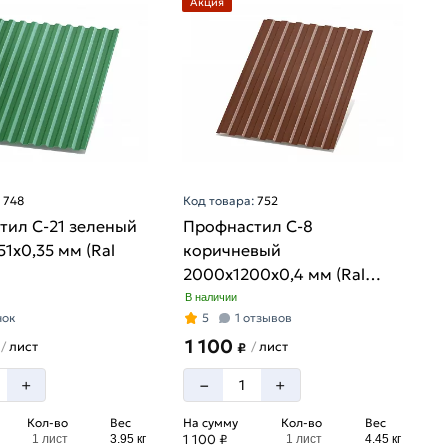
Акция
:
748
Код товара:
752
тил С-21 зеленый
Профнастил С-8
1х0,35 мм (Ral
коричневый
2000х1200х0,4 мм (Ral
8017)
В наличии
нок
5
1 отзывов
1 100
лист
лист
/
/
₽
–
+
+
Кол-во
Вес
На сумму
Кол-во
Вес
1 100 ₽
1 лист
3.95 кг
1 лист
4.45 кг