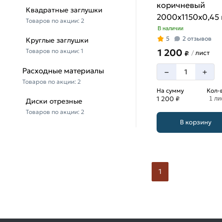
коричневый
Квадратные заглушки
2000х1150х0,45 
Товаров по акции:
2
8017)
В наличии
5
2 отзывов
Круглые заглушки
1 200
Товаров по акции:
1
лист
/
₽
Расходные материалы
–
+
Товаров по акции:
2
На сумму
Кол-
1 200 ₽
1 ли
Диски отрезные
Товаров по акции:
2
В корзину
1