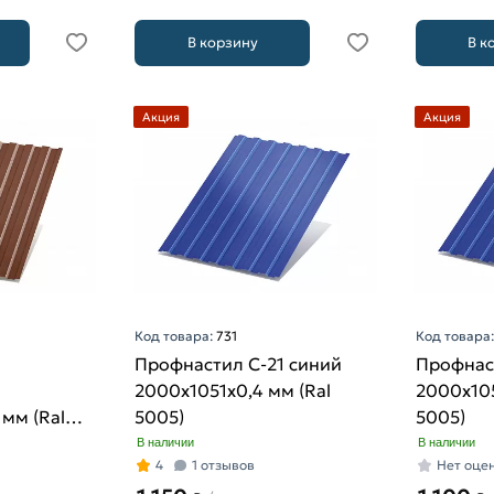
В корзину
В к
Акция
Акция
Код товара:
731
Код товара
Профнастил С-21 синий
Профнас
2000х1051х0,4 мм (Ral
2000х105
мм (Ral
5005)
5005)
В наличии
В наличии
4
1 отзывов
Нет оце