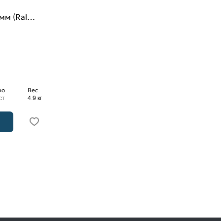
мм (Ral
во
Вес
ст
4.9 кг