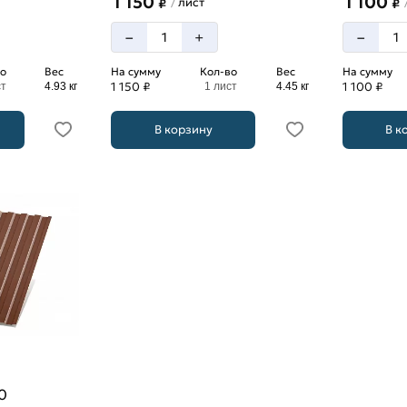
1 150
1 100
лист
/
₽
₽
–
–
+
о
Вес
На сумму
Кол-во
Вес
На сумму
1 150 ₽
1 100 ₽
ст
4.93 кг
1 лист
4.45 кг
В корзину
В к
0