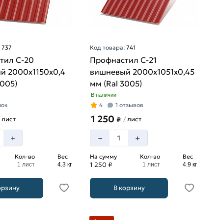
:
737
Код товара:
741
тил С-20
Профнастил С-21
й 2000х1150х0,4
вишневый 2000х1051х0,45
3005)
мм (Ral 3005)
В наличии
нок
4
1 отзывов
1 250
лист
лист
/
₽
–
+
+
Кол-во
Вес
На сумму
Кол-во
Вес
1 250 ₽
1 лист
4.3 кг
1 лист
4.9 кг
орзину
В корзину