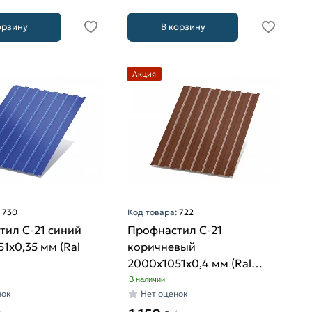
орзину
В корзину
Акция
:
730
Код товара:
722
тил С-21 синий
Профнастил С-21
1х0,35 мм (Ral
коричневый
2000х1051х0,4 мм (Ral
8017)
В наличии
нок
Нет оценок