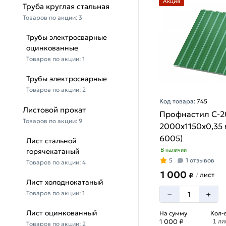
Акция
Труба круглая стальная
Товаров по акции:
3
Трубы электросварные
оцинкованные
Товаров по акции:
1
Трубы электросварные
Товаров по акции:
2
Код товара:
745
Листовой прокат
Профнастил С-2
Товаров по акции:
9
2000х1150х0,35 
6005)
Лист стальной
горячекатаный
В наличии
5
1 отзывов
Товаров по акции:
4
1 000
лист
/
₽
Лист холоднокатаный
–
Товаров по акции:
1
+
Лист оцинкованный
На сумму
Кол-
1 000 ₽
1 ли
Товаров по акции:
2