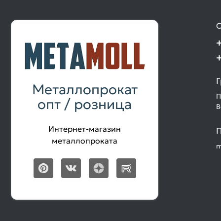
О
Г
Металлопрокат
П
опт / розница
В
Интернет-магазин
П
металлопроката
m