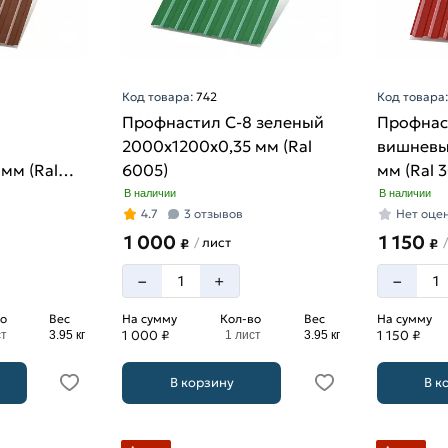
Код товара:
742
Код товара
Профнастил С-8 зеленый
Профнас
2000х1200х0,35 мм (Ral
вишневы
мм (Ral
6005)
мм (Ral 
В наличии
В наличии
4.7
3 отзывов
Нет оце
1 000
1 150
лист
/
/
₽
₽
–
–
+
о
Вес
На сумму
Кол-во
Вес
На сумму
1 000 ₽
1 150 ₽
ст
3.95 кг
1 лист
3.95 кг
В корзину
В к