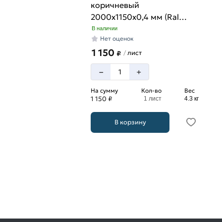
коричневый
2000х1150х0,4 мм (Ral
8017)
В наличии
Нет оценок
1 150
лист
/
₽
–
+
На сумму
Кол-во
Вес
1 150 ₽
1 лист
4.3 кг
В корзину