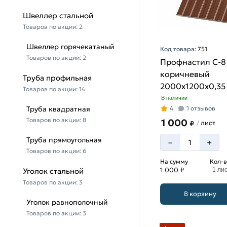
Швеллер стальной
Товаров по акции:
2
Швеллер горячекатаный
Код товара:
751
Товаров по акции:
2
Профнастил С-8
коричневый
Труба профильная
2000х1200х0,35 
Товаров по акции:
14
8017)
В наличии
Труба квадратная
4
1 отзывов
Товаров по акции:
8
1 000
лист
/
₽
Труба прямоугольная
–
+
Товаров по акции:
6
На сумму
Кол-в
1 000 ₽
Уголок стальной
1 ли
Товаров по акции:
3
В корзину
Уголок равнополочный
Товаров по акции:
3