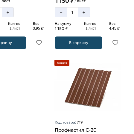
1 150
лист
лист
/
/
₽
–
+
+
Кол-во
Вес
На сумму
Кол-во
Вес
1 150 ₽
1 лист
3.95 кг
1 лист
4.45 кг
орзину
В корзину
Акция
Код товара:
719
Профнастил С-20