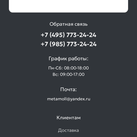
равнополочный
Товаров
по
акции:
Обратная связь
3
+7 (495) 773-24-24
Труба
+7 (985) 773-24-24
круглая
стальная
График работы:
Товаров
по
Пн-Сб: 08:00-18:00
акции:
Вс: 09:00-17:00
3
Трубы
Почта:
электросварные
metamoll@yandex.ru
оцинкованные
Товаров
по
Клиентам
акции:
1
Доставка
Трубы