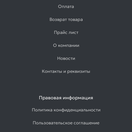
электросварные
Оплата
Товаров
по
Возврат товара
акции:
2
Прайс лист
Листовой
прокат
О компании
Товаров
по
Новости
акции:
9
Контакты и реквизиты
Лист
стальной
горячекатаный
Правовая информация
Товаров
по
акции:
Политика конфиденциальности
4
Пользовательское соглашение
Лист
холоднокатаный