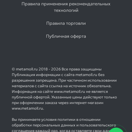
Правила применения рекомендательных
Товаров
технологий
по
акции:
1
Правила торговли
Лист
Публичная оферта
оцинкованный
Товаров
по
акции:
2
© metamoll.ru 2018 - 2026 Все права защищены
Лист
Публикация информации с сайта metamoll.ru без
просечно-
разрешения запрещена. При частичном использовании
вытяжной
материалов с сайта ссылка на источник обязательна.
Информация на сайте www.metamoll.ru не является
Товаров
публичной офертой. Указанные цены действуют только
по
при оформлении заказа через интернет-магазин
акции:
www.metamoll.ru.
1
Вы принимаете условия политики в отношении
Листы
обработки персональных данных и пользовательского
гладкие
соглашения каждый раз, когда оставляете свои данные в