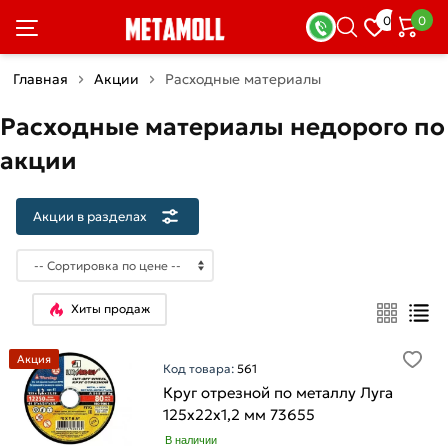
×
0
0
Акции
в
разделах
Главная
Акции
Расходные материалы
Расходные материалы недорого по
Арматура
Товаров
акции
по
акции:
4
Акции в разделах
Арматура
рифленая
Товаров
по
Хиты продаж
акции:
2
Акция
Код товара:
561
Арматура
Круг отрезной по металлу Луга
гладкая
125х22х1,2 мм 73655
Товаров
по
В наличии