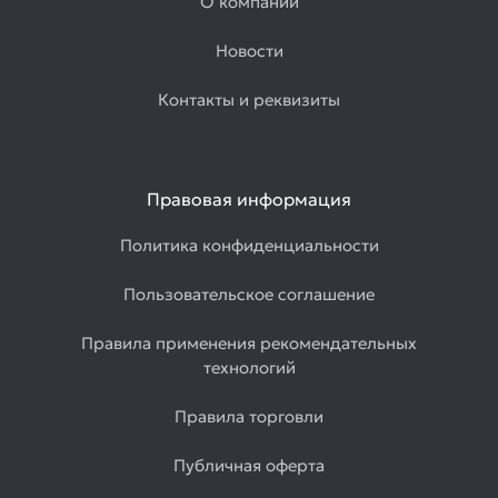
О компании
Товаров
по
Новости
акции:
1
Контакты и реквизиты
Лист
оцинкованный
Товаров
по
Правовая информация
акции:
2
Политика конфиденциальности
Лист
Пользовательское соглашение
просечно-
вытяжной
Правила применения рекомендательных
Товаров
технологий
по
акции:
1
Правила торговли
Листы
Публичная оферта
гладкие