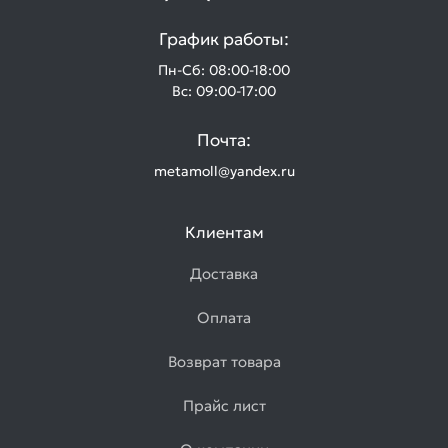
электросварные
График работы:
Товаров
по
Пн-Сб: 08:00-18:00
акции:
Вс: 09:00-17:00
2
Листовой
Почта:
прокат
metamoll@yandex.ru
Товаров
по
акции:
9
Клиентам
Лист
Доставка
стальной
горячекатаный
Оплата
Товаров
по
Возврат товара
акции:
4
Прайс лист
Лист
холоднокатаный