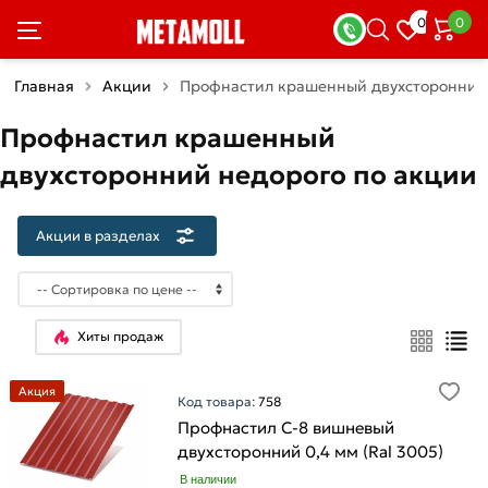
×
0
0
Акции
в
разделах
Главная
Акции
Профнастил крашенный двухсторонний
Профнастил крашенный
Арматура
Товаров
двухсторонний недорого по акции
по
акции:
4
Акции в разделах
Арматура
рифленая
Товаров
по
Хиты продаж
акции:
2
Акция
Код товара:
758
Арматура
Профнастил С-8 вишневый
гладкая
двухсторонний 0,4 мм (Ral 3005)
Товаров
по
В наличии