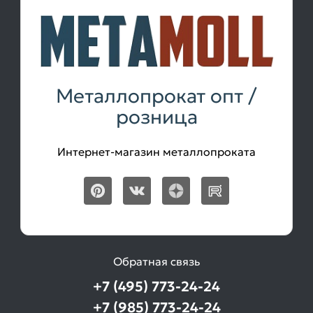
равнополочный
Товаров
по
акции:
3
Труба
Металлопрокат опт /
круглая
розница
стальная
Товаров
по
Интернет-магазин металлопроката
акции:
3
Трубы
электросварные
оцинкованные
Товаров
по
Обратная связь
акции:
1
+7 (495) 773-24-24
+7 (985) 773-24-24
Трубы